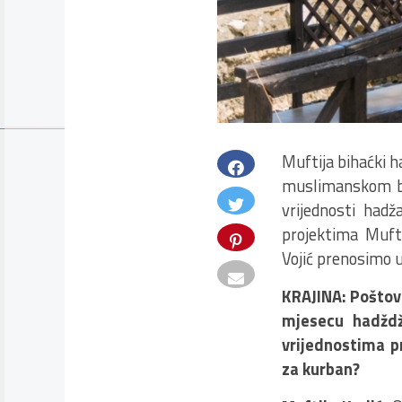
Muftija bihaćki 
muslimanskom bl
vrijednosti hadž
projektima Mufti
Vojić prenosimo u 
KRAJINA: Poštov
mjesecu hadždž
vrijednostima p
za kurban?