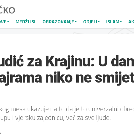
OVE
MEDŽLISI
OBRAZOVANJE
ODJELI
ISLAM
AK
udić za Krajinu: U da
jrama niko ne smijeti
og mesa ukazuje na to da je to univerzalni obred
upu i vjersku zajednicu, već za sve ljude.
3