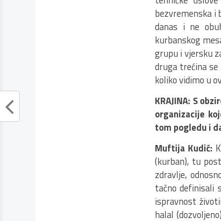
bezvremenska i b
danas i ne obu
kurbanskog mesa 
grupu i vjersku z
druga trećina se 
koliko vidimo u ov
KRAJINA: S obzi
organizacije ko
tom pogledu i da
Muftija Kudić:
K
(kurban), tu post
zdravlje, odnosn
tačno definisali 
ispravnost životi
halal (dozvoljeno