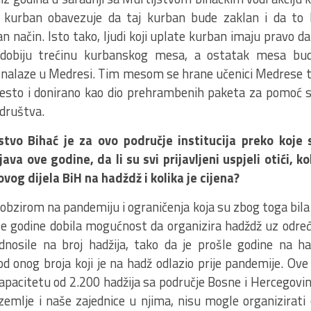
 kurban obavezuje da taj kurban bude zaklan i da to 
n način. Isto tako, ljudi koji uplate kurban imaju pravo d
 dobiju trećinu kurbanskog mesa, a ostatak mesa bu
e nalaze u Medresi. Tim mesom se hrane učenici Medrese t
esto i donirano kao dio prehrambenih paketa za pomoć so
 društva.
stvo Bihać je za ovo područje institucija preko koje
ijava ove godine, da li su svi prijavljeni uspjeli otići, k
ovog dijela BiH na hadždž i kolika je cijena?
 obzirom na pandemiju i ograničenja koja su zbog toga bila
šle godine dobila mogućnost da organizira hadždž uz odre
dnosile na broj hadžija, tako da je prošle godine na h
od onog broja koji je na hadž odlazio prije pandemije. Ove
acitetu od 2.200 hadžija sa područje Bosne i Hercegovine 
mlje i naše zajednice u njima, nisu mogle organizirati 