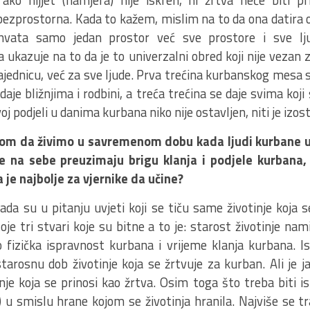
ezprostorna. Kada to kažem, mislim na to da ona datira 
hvata samo jedan prostor već sve prostore i sve lj
ukazuje na to da je to univerzalni obred koji nije vezan 
ajednicu, već za sve ljude. Prva trećina kurbanskog mesa s
daje bližnjima i rodbini, a treća trećina se daje svima koji
oj podjeli u danima kurbana niko nije ostavljen, niti je izos
rom da živimo u savremenom dobu kada ljudi kurbane up
je na sebe preuzimaju brigu klanja i podjele kurbana,
 je najbolje za vjernike da učine?
ada su u pitanju uvjeti koji se tiču same životinje koja s
oje tri stvari koje su bitne a to je: starost životinje na
o fizička ispravnost kurbana i vrijeme klanja kurbana. I
starosnu dob životinje koja se žrtvuje za kurban. Ali je j
nje koja se prinosi kao žrtva. Osim toga što treba biti is
) u smislu hrane kojom se životinja hranila. Najviše se tra