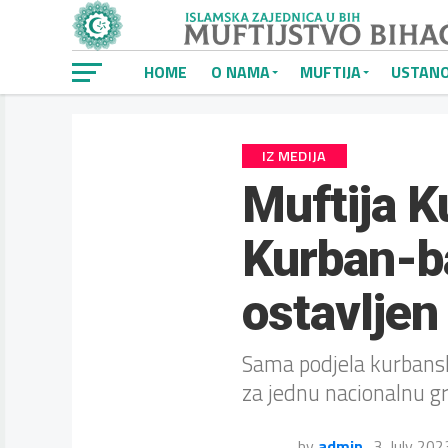
HOME
O NAMA
MUFTIJA
USTAN
IZ MEDIJA
Muftija K
Kurban-ba
ostavljen
Sama podjela kurbansk
za jednu nacionalnu gr
by
admin
3. July 202