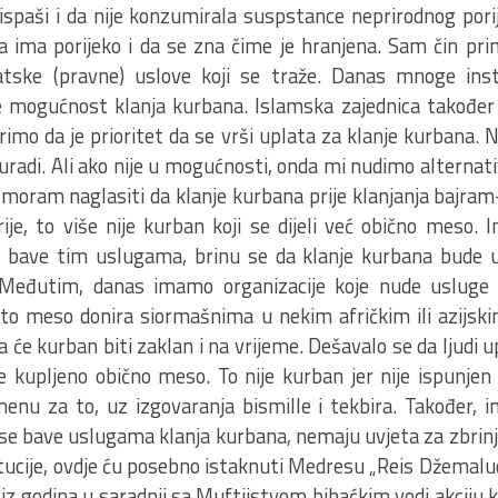
 ispaši i da nije konzumirala suspstance neprirodnog porij
ja ima porijeko i da se zna čime je hranjena. Sam čin pr
jatske (pravne) uslove koji se traže. Danas mnoge insti
e mogućnost klanja kurbana. Islamska zajednica također 
imo da je prioritet da se vrši uplata za klanje kurbana. N
radi. Ali ako nije u mogućnosti, onda mi nudimo alternati
 moram naglasiti da klanje kurbana prije klanjanja bajra
ije, to više nije kurban koji se dijeli već obično meso. I
e bave tim uslugama, brinu se da klanje kurbana bude u
 Međutim, danas imamo organizacije koje nude usluge 
o meso donira siormašnima u nekim afričkim ili azijski
 će kurban biti zaklan i na vrijeme. Dešavalo se da ljudi 
kupljeno obično meso. To nije kurban jer nije ispunjen 
nu za to, uz izgovaranja bismille i tekbira. Također, 
e se bave uslugama klanja kurbana, nemaju uvjeta za zbri
tucije, ovdje ću posebno istaknuti Medresu „Reis Džemalud
niz godina u saradnji sa Muftijstvom bihaćkim vodi akciju 