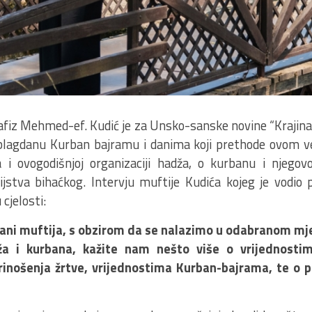
hafiz Mehmed-ef. Kudić je za Unsko-sanske novine “Krajina
agdanu Kurban bajramu i danima koji prethode ovom ve
a i ovogodišnjoj organizaciji hadža, o kurbanu i njegovo
jstva bihaćkog. Intervju muftije Kudića kojeg je vodio 
cjelosti:
ani muftija, s obzirom da se nalazimo u odabranom mj
a i kurbana, kažite nam nešto više o vrijednosti
rinošenja žrtve, vrijednostima Kurban-bajrama, te o 