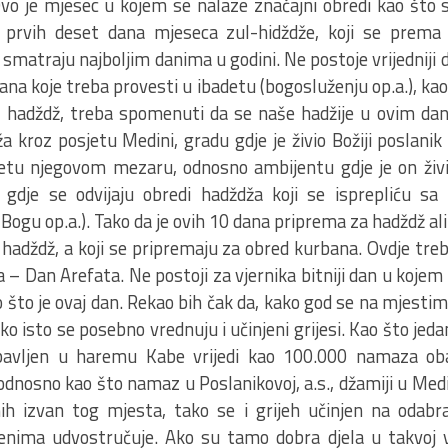
vo je mjesec u kojem se nalaze značajni obredi kao što 
 prvih deset dana mjeseca zul-hidždže, koji se prema 
matraju najboljim danima u godini. Ne postoje vrijedniji d
dana koje treba provesti u ibadetu (bogosluženju op.a.), kao
u hadždž, treba spomenuti da se naše hadžije u ovim da
ža kroz posjetu Medini, gradu gdje je živio Božiji poslan
etu njegovom mezaru, odnosno ambijentu gdje je on živio
gdje se odvijaju obredi hadždža koji se isprepliću s
 Bogu op.a.). Tako da je ovih 10 dana priprema za hadždž ali
na hadždž, a koji se pripremaju za obred kurbana. Ovdje tre
 – Dan Arefata. Ne postoji za vjernika bitniji dan u kojem 
o što je ovaj dan. Rekao bih čak da, kako god se na mjest
ako isto se posebno vrednuju i učinjeni grijesi. Kao što jed
obavljen u haremu Kabe vrijedi kao 100.000 namaza ob
nosno kao što namaz u Poslanikovoj, a.s., džamiji u Medin
ih izvan tog mjesta, tako se i grijeh učinjen na odab
nima udvostručuje. Ako su tamo dobra djela u takvoj v