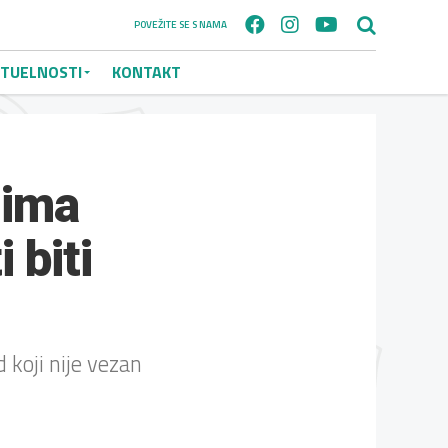
POVEŽITE SE S NAMA
TUELNOSTI
KONTAKT
nima
 biti
 koji nije vezan