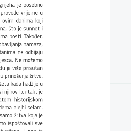
grijeha je posebno
ć provode vrijeme u
u ovim danima koji
na, što je sunnet i
ima posti. Također,
obavljanja namaza,
danima ne odbijaju
 mjesca. Ne možemo
du je više prisutan
u prinošenja žrtve.
žeta kada hadžije u
i njihov kontakt je
atom historijskom
Adema alejhi selam,
samo žrtva koja je
mo ispoštovali sve
ihvaćena. I ona je