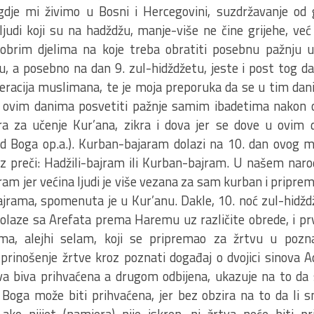
dje mi živimo u Bosni i Hercegovini, suzdržavanje od 
 ljudi koji su na hadždžu, manje-više ne čine grijehe, ve
obrim djelima na koje treba obratiti posebnu pažnju 
, a posebno na dan 9. zul-hidždžetu, jeste i post tog da
eracija muslimana, te je moja preporuka da se u tim dan
u ovim danima posvetiti pažnje samim ibadetima nakon 
ra za učenje Kur’ana, zikra i dova jer se dove u ovim 
od Boga op.a.). Kurban-bajaram dolazi na 10. dan ovog
raz preči: Hadžili-bajram ili Kurban-bajram. U našem naro
am jer većina ljudi je više vezana za sam kurban i priprem
jrama, spomenuta je u Kur’anu. Dakle, 10. noć zul-hidžd
dolaze sa Arefata prema Haremu uz različite obrede, i prv
ma, alejhi selam, koji se pripremao za žrtvu u pozn
 prinošenje žrtve kroz poznati događaj o dvojici sinova 
a biva prihvaćena a drugom odbijena, ukazuje na to da 
Boga može biti prihvaćena, jer bez obzira na to da li s
ako nijjet (namjera) nije iskren, ni žrtva neće biti pr