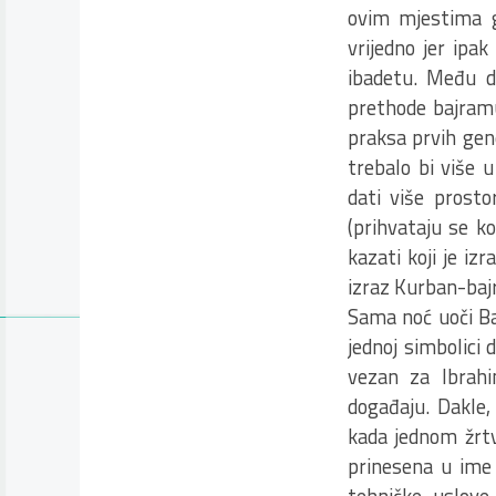
ovim mjestima g
vrijedno jer ipak
ibadetu. Među d
prethode bajramu
praksa prvih gen
trebalo bi više 
dati više prosto
(prihvataju se k
kazati koji je iz
izraz Kurban-bajr
Sama noć uoči Ba
jednoj simbolici 
vezan za Ibrahi
događaju. Dakle,
kada jednom žrtv
prinesena u ime 
tehničke uslove 