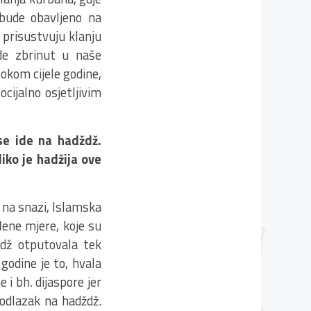
bude obavljeno na
a prisustvuju klanju
de zbrinut u naše
okom cijele godine,
cijalno osjetljivim
 se ide na hadždž.
oliko je hadžija ove
 na snazi, Islamska
đene mjere, koje su
adž otputovala tek
 godine je to, hvala
i bh. dijaspore jer
odlazak na hadždž.