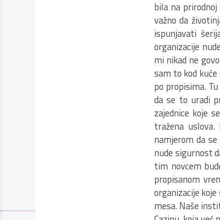
bila na prirodnoj
važno da životin
ispunjavati šeri
organizacije nud
mi nikad ne govor
sam to kod kuće u
po propisima. Tu
da se to uradi pr
zajednice koje s
tražena uslova.
namjerom da se t
nude sigurnost da
tim novcem bude 
propisanom vreme
organizacije koj
mesa. Naše insti
Cazinu, koja već 