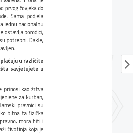
od prvog čovjeka do
ude. Sama podjela
za jednu nacionalnu
e ostavlja porodici,
 su potrebni. Dakle,
tavljen.
laćuju u različite
 šta savjetujete u
e prinosi kao žrtva
mijenjene za kurban,
slamski pravnici su
ako bitna ta fizička
pravno, mora biti i
ži životinja koja je