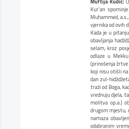
Muftija Kudić:
O
Kur’an spominje
Muhammed, a.s., s
vjernika od ovih 
Kada je u pitanj
obavljanja hadžd
selam, kroz posj
odlaze u Mekku 
(prinošenja žrtve
koji nisu otišli 
dan zul-hidždžeta
traži od Boga, ka
vrednuju djela, t
molitva op.a.) 
drugom mjestu, od
namaza obavljen
odabranim vreme