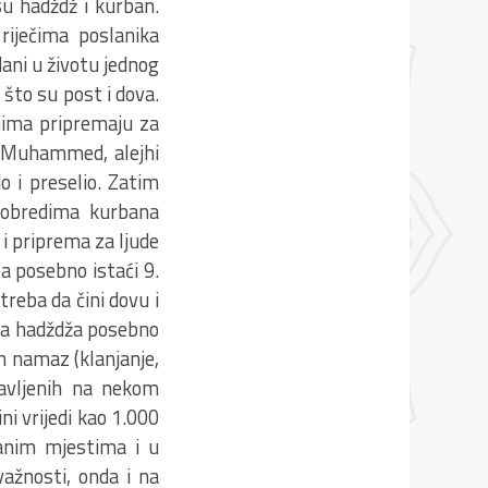
su hadždž i kurban.
riječima poslanika
ani u životu jednog
 što su post i dova.
nima pripremaju za
ik Muhammed, alejhi
 i preselio. Zatim
a obredima kurbana
 i priprema za ljude
ba posebno istaći 9.
treba da čini dovu i
ima hadždža posebno
an namaz (klanjanje,
avljenih na nekom
i vrijedi kao 1.000
ranim mjestima i u
ažnosti, onda i na