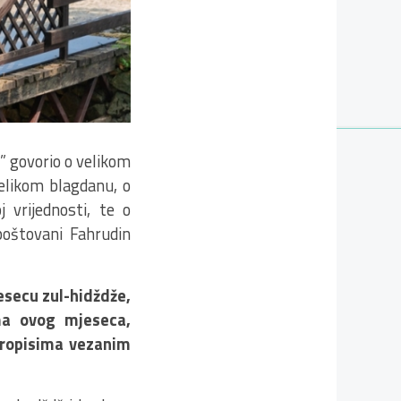
” govorio o velikom
likom blagdanu, o
j vrijednosti, te o
poštovani Fahrudin
esecu zul-hidždže,
ma ovog mjeseca,
propisima vezanim