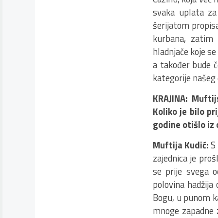
svaka uplata za
šerijatom propisa
kurbana, zatim
hladnjače koje s
a također bude č
kategorije našeg
KRAJINA: Muftij
Koliko je bilo pr
godine otišlo iz 
Muftija Kudić:
S
zajednica je pro
se prije svega o
polovina hadžija 
Bogu, u punom kap
mnoge zapadne ze