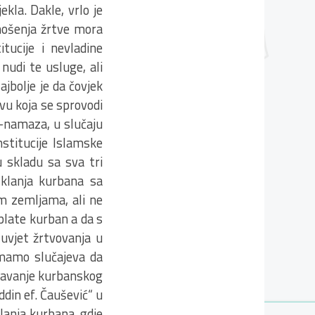
ekla. Dakle, vrlo je
inošenja žrtve mora
tucije i nevladine
nudi te usluge, ali
ajbolje je da čovjek
vu koja se sprovodi
m-namaza, u slučaju
nstitucije Islamske
 skladu sa sva tri
klanja kurbana sa
m zemljama, ali ne
uplate kurban a da s
uvjet žrtvovanja u
imamo slučajeva da
njavanje kurbanskog
din ef. Čaušević“ u
klanja kurbana, gdje