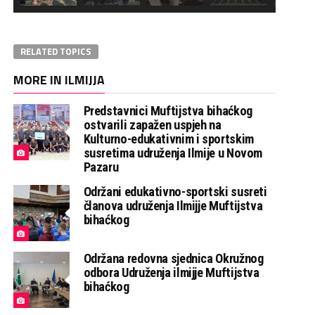
RELATED TOPICS
MORE IN ILMIJJA
Predstavnici Muftijstva bihaćkog
ostvarili zapažen uspjeh na
Kulturno-edukativnim i sportskim
susretima udruženja Ilmije u Novom
Pazaru
Održani edukativno-sportski susreti
članova udruženja Ilmijje Muftijstva
bihaćkog
Održana redovna sjednica Okružnog
odbora Udruženja ilmijje Muftijstva
bihaćkog