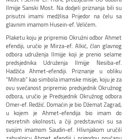
Ilmijje Sanski Most. Na dodjeli priznanja bili su
prisutni imami medžlisa Prijedor na čelu sa
glavnim imamom Husein-ef. Velićem.
Plaketu koju je pripremio Okružni odbor Ahmet
efendiji, uručio je Mirza-ef. Alkić, član glavnog
odbora udruženja Ilmijje koji je prenio selame
predsjednika Udruženja Ilmijje Nesiba-ef.
Hadžića Ahmet-efendiji. Priznanje u obliku
“Mihrab” kao simbola imamske misije, koju je za
ovu svečanost pripremio predsjednik Okružnog
odbora, uručio je Predsjednik Okružnog odbora
Omer-ef. Redžić. Domaćin je bio Džemat Zagrad,
u kojem je Ahmet-efendija bio imam do
nesretnih okolnosti, a čiji predstavnici su sa
svojim imamom Saudin-ef. Hlivnjakom uručili
zahvalnicu Ahmet efendiji i prigodnu novčanu