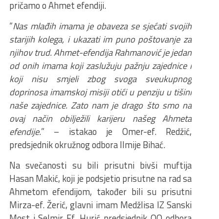
pričamo o Ahmet efendiji.
“
Nas mlađih imama je obaveza se sjećati svojih
starijih kolega, i ukazati im puno poštovanje za
njihov trud. Ahmet-efendija Rahmanović je jedan
od onih imama koji zaslužuju pažnju zajednice i
koji nisu smjeli zbog svoga sveukupnog
doprinosa imamskoj misiji otići u penziju u tišini
naše zajednice. Zato nam je drago što smo na
ovaj način obilježili karijeru našeg Ahmeta
efendije.
” – istakao je Omer-ef. Redžić,
predsjednik okružnog odbora Ilmije Bihać.
Na svečanosti su bili prisutni bivši muftija
Hasan Makić, koji je podsjetio prisutne na rad sa
Ahmetom efendijom, također bili su prisutni
Mirza-ef. Žerić, glavni imam Medžlisa IZ Sanski
Most i Selmir Ef. Hurić predsjednik OO odbora