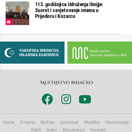
113. godišnjica Udruženja Ilmijje:
Susret i savjetovanje imama u
Prijedoru i Kozarcu
Home
O nama
Muftija
Ustanove
Medžlisi
Obrazovanje
Odjeli
Islam
Aktuelnosti
Kontakt