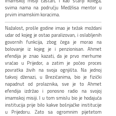
imamskoj misiji častan, i kao stariji kolega,
svima nama na području Medžlisa mentor u
prvim imamskim koracima.
Nažalost, prošle godine imao je težak moždani
udar od kojeg je ostao paralizovan, i oslabljenih
govornih funkcija, zbog čega je morao na
bolovanje iz kojeg je i penzionisan. Ahmet
efendija je znao kazati, da je prvo merhume
vraćao u Prijedor, a zatim je počeo proces
povratka živih na svoja ognjišta. Na jednoj
takvoj dženazi, u Brezičanima, bio je fizički
napadnut od prolaznika, sve je to Ahmet
efendija izdržao i ponosno radio na svojoj
imamskoj misiji. I u tom smislu bio je hodajuća
institucija prije bilo kakve bošnjačke institucije
u Prijedoru. Zato sa ogromnim pijetetom