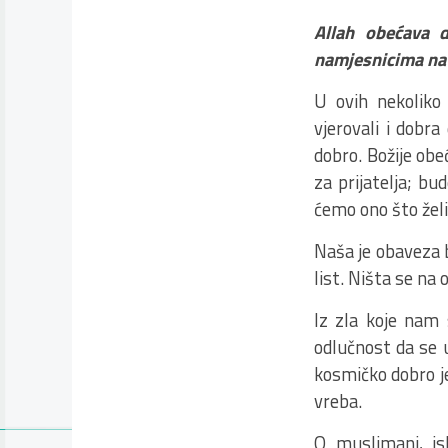
Allah obećava d
namjesnicima na 
U ovih nekoliko
vjerovali i dobra
dobro. Božije obe
za prijatelja; bud
ćemo ono što želi
Naša je obaveza b
list. Ništa se na
Iz zla koje nam 
odlučnost da se u
kosmičko dobro j
vreba.
O muslimani, isl