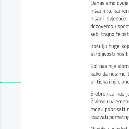
Danas smo ovdje 
nišanima, kamenim
nišani svjedoče
dozovemo uspomene
sebi trajno će os
Košulju tuge koj
strpljivosti nosit
Bol nas nije slom
kako da nosimo te
pritiska i njih, o
Srebrenica nas j
Živimo u vremenu 
mogu pobrisati nj
izazvati pometnju