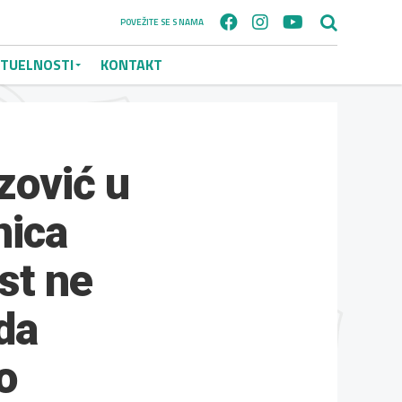
POVEŽITE SE S NAMA
TUELNOSTI
KONTAKT
zović u
nica
st ne
ada
o