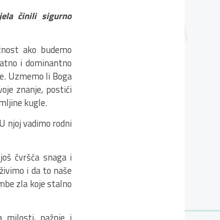
la činili sigurno
dućnost ako budemo
jelatno i dominantno
vdje. Uzmemo li Boga
voje znanje, postići
mljine kugle.
 U njoj vadimo rodni
 još čvršća snaga i
 živimo i da to naše
mbe zla koje stalno
 milosti, pažnje i