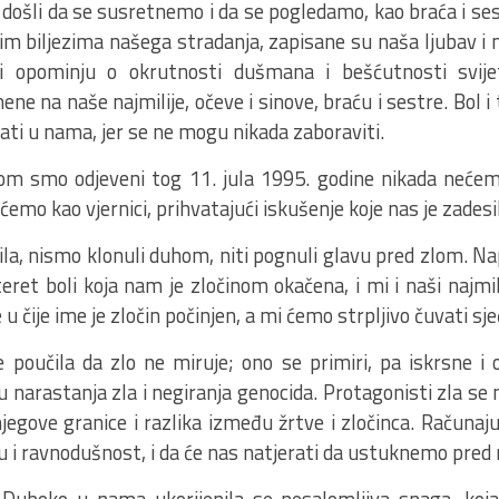
došli da se susretnemo i da se pogledamo, kao braća i ses
 biljezima našega stradanja, zapisane su naša ljubav i na
 i opominju o okrutnosti dušmana i bešćutnosti svij
 na naše najmilije, očeve i sinove, braću i sestre. Bol i
tati u nama, jer se ne mogu nikada zaboraviti.
om smo odjeveni tog 11. jula 1995. godine nikada nećemo
 ćemo kao vjernici, prihvatajući iskušenje koje nas je zadesi
ila, nismo klonuli duhom, niti pognuli glavu pred zlom. Na
ret boli koja nam je zločinom okačena, i mi i naši najmili
ne u čije ime je zločin počinjen, a mi ćemo strpljivo čuvati sj
e poučila da zlo ne miruje; ono se primiri, pa iskrsne i
narastanja zla i negiranja genocida. Protagonisti zla se 
egove granice i razlika između žrtve i zločinca. Računaju
 i ravnodušnost, i da će nas natjerati da ustuknemo pred 