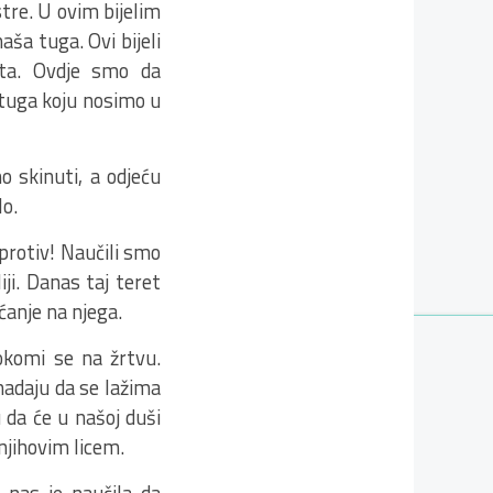
tre. U ovim bijelim
ša tuga. Ovi bijeli
eta. Ovdje smo da
 tuga koju nosimo u
 skinuti, a odjeću
lo.
protiv! Naučili smo
ji. Danas taj teret
ećanje na njega.
 okomi se na žrtvu.
nadaju da se lažima
 da će u našoj duši
njihovim licem.