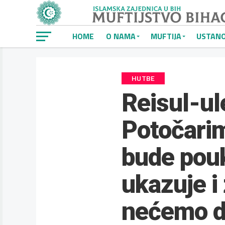
HOME
O NAMA
MUFTIJA
USTAN
HUTBE
Reisul-ul
Potočari
bude pouk
ukazuje i
nećemo do