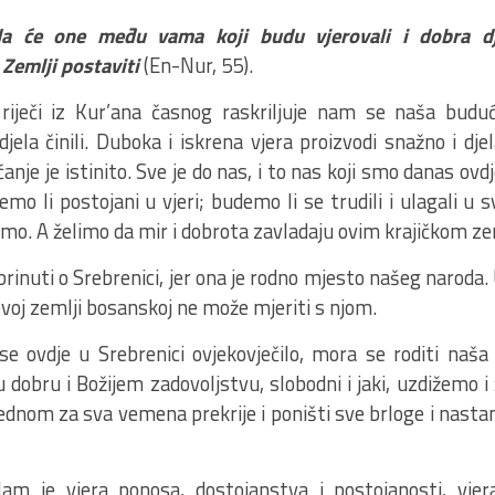
a će one među vama koji budu vjerovali i dobra dje
Zemlji postaviti
(En-Nur, 55).
 riječi iz Kur’ana časnog raskriljuje nam se naša bu
 djela činili. Duboka i iskrena vjera proizvodi snažno i d
ćanje je istinito. Sve je do nas, i to nas koji smo danas o
emo li postojani u vjeri; budemo li se trudili i ulagali u s
mo. A želimo da mir i dobrota zavladaju ovim krajičkom ze
rinuti o Srebrenici, jer ona je rodno mjesto našeg naroda.
 ovoj zemlji bosanskoj ne može mjeriti s njom.
se ovdje u Srebrenici ovjekovječilo, mora se roditi naša
 dobru i Božijem zadovoljstvu, slobodni i jaki, uzdižemo i
ednom za sva vemena prekrije i poništi sve brloge i nasta
am je vjera ponosa, dostojanstva i postojanosti, vjera