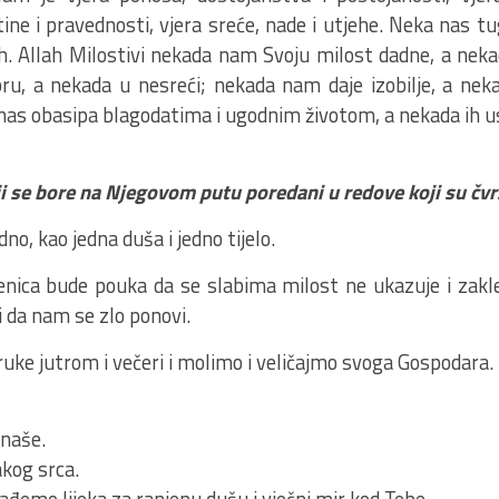
stine i pravednosti, vjera sreće, nade i utjehe. Neka nas tu
jeh. Allah Milostivi nekada nam Svoju milost dadne, a nek
ru, a nekada u nesreći; nekada nam daje izobilje, a nek
 nas obasipa blagodatima i ugodnim životom, a nekada ih u
ji se bore na Njegovom putu poredani u redove koji su čv
o, kao jedna duša i jedno tijelo.
ica bude pouka da se slabima milost ne ukazuje i zakle
 da nam se zlo ponovi.
uke jutrom i večeri i molimo i veličajmo svoga Gospodara.
 naše.
akog srca.