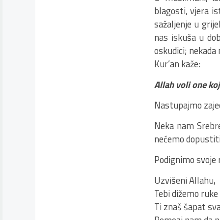
blagosti, vjera i
sažaljenje u gri
nas iskuša u dob
oskudici; nekada
Kur’an kaže:
Allah voli one ko
Nastupajmo zajedn
Neka nam Srebren
nećemo dopustiti
Podignimo svoje r
Uzvišeni Allahu,
Tebi dižemo ruke
Ti znaš šapat sv