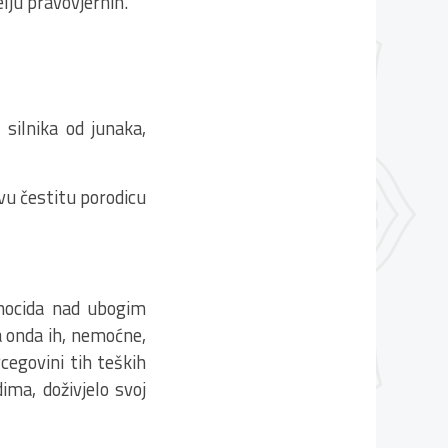
lju pravovjernih.
 silnika od junaka,
vu čestitu porodicu
enocida nad ubogim
 a onda ih, nemoćne,
rcegovini tih teških
ima, doživjelo svoj