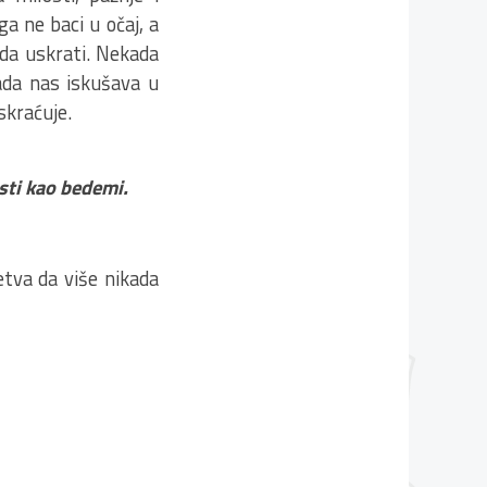
ga ne baci u očaj, a
ada uskrati. Nekada
ada nas iskušava u
skraćuje.
rsti kao bedemi.
tva da više nikada