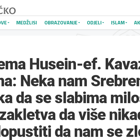
OVE
MEDŽLISI
OBRAZOVANJE
ODJELI
ISLAM
AK
ema Husein-ef. Kava
ma: Neka nam Srebre
a da se slabima milo
 zakletva da više nik
pustiti da nam se zl