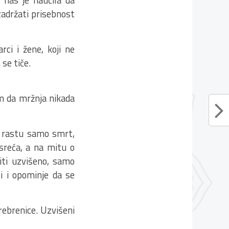
 nas je naučila da
zadržati prisebnost
rci i žene, koji ne
 se tiče.
am da mržnja nikada
a rastu samo smrt,
sreća, a na mitu o
ti uzvišeno, samo
i i opominje da se
ebrenice. Uzvišeni