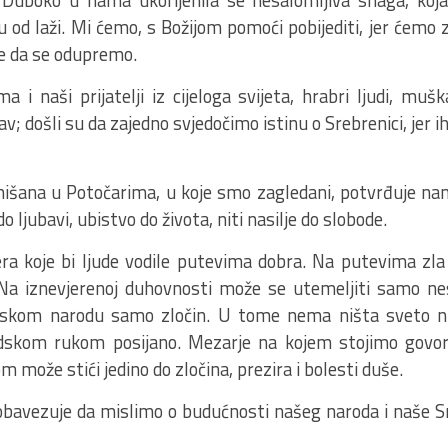
 Duboko u nama ukorijenila se nesalomljiva snaga, koja
u od laži. Mi ćemo, s Božijom pomoći pobijediti, jer ćemo 
re da se odupremo.
i naši prijatelji iz cijeloga svijeta, hrabri ljudi, muška
v; došli su da zajedno svjedočimo istinu o Srebrenici, jer ih
h nišana u Potočarima, u koje smo zagledani, potvrđuje n
 ljubavi, ubistvo do života, niti nasilje do slobode.
a koje bi ljude vodile putevima dobra. Na putevima zl
. Na iznevjerenoj duhovnosti može se utemeljiti samo ne
kom narodu samo zločin. U tome nema ništa sveto ni
udskom rukom posijano. Mezarje na kojem stojimo govor
 može stići jedino do zločina, prezira i bolesti duše.
bavezuje da mislimo o budućnosti našeg naroda i naše Sr