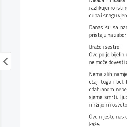
Nikada i nikako!
razlikujemo istin
duha i snagu vje
Danas su sa nama 
pristaju na zabora
Braćo i sestre!
Ovo polje bijeli
ne može dovesti do
Nema zlih namjer
očaj, tuga i bol
odabranom nebes
sjeme smrti, lj
mržnjom i osvetom
Ovo mjesto nas o
kaže: