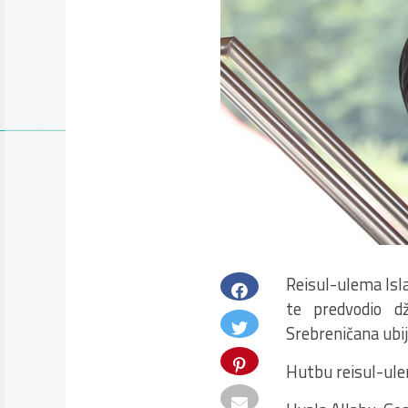
Reisul-ulema Isla
te predvodio d
Srebreničana ubij
Hutbu reisul-ule