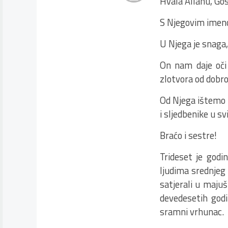
Hvala Allahu, Gos
S Njegovim imeno
U Njega je snaga, 
On nam daje oči 
zlotvora od dobr
Od Njega ištemo 
i sljedbenike u 
Braćo i sestre!
Trideset je godi
ljudima srednjeg P
satjerali u majuš
devedesetih godi
sramni vrhunac.