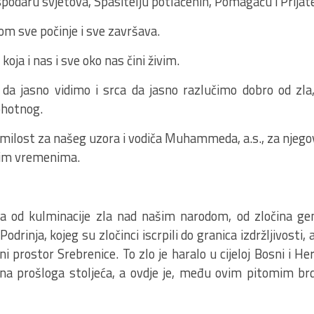
podaru svjetova, Spasitelju potlačenih, Pomagaču i Prijate
m sve počinje i sve završava.
koja i nas i sve oko nas čini živim.
da jasno vidimo i srca da jasno razlučimo dobro od zla,
ohotnog.
milost za našeg uzora i vodiča Muhammeda, a.s., za njego
svim vremenima.
na od kulminacije zla nad našim narodom, od zločina g
odrinja, kojeg su zločinci iscrpili do granica izdržljivosti,
ni prostor Srebrenice. To zlo je haralo u cijeloj Bosni i He
na prošloga stoljeća, a ovdje je, među ovim pitomim brd