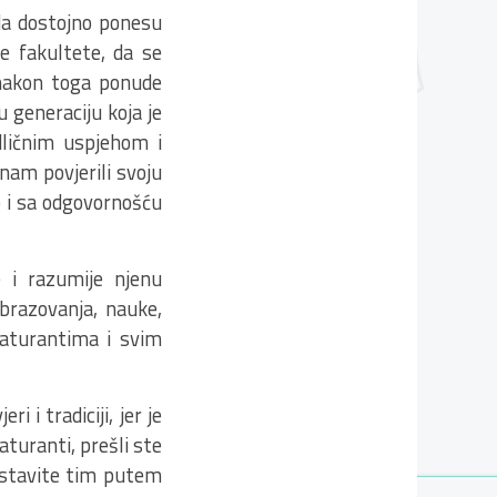
 da dostojno ponesu
e fakultete, da se
 nakon toga ponude
generaciju koja je
dličnim uspjehom i
nam povjerili svoju
o i sa odgovornošću
 i razumije njenu
brazovanja, nauke,
aturantima i svim
 i tradiciji, jer je
turanti, prešli ste
nastavite tim putem