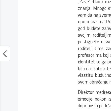
„Završetkom med
znanja. Mnogo s
vam da na svemu 
uputio nas na Pra
god budete zahva
svojim roditelji
postignete u svom
roditelji time z
profesorima koji 
identitet te ga p
bilo da izaberet
vlastitu budućnos
svom obraćanju m
Direktor medrese
emocije nakon is
doprinos u podršc