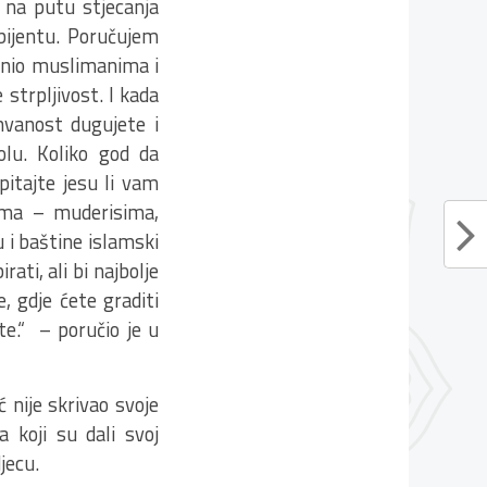
 na putu stjecanja
bijentu. Poručujem
inio muslimanima i
 strpljivost. I kada
hvanost dugujete i
olu. Koliko god da
pitajte jesu li vam
jima – muderisima,
 i baštine islamski
ti, ali bi najbolje
, gdje ćete graditi
ite.“ – poručio je u
 nije skrivao svoje
a koji su dali svoj
jecu.