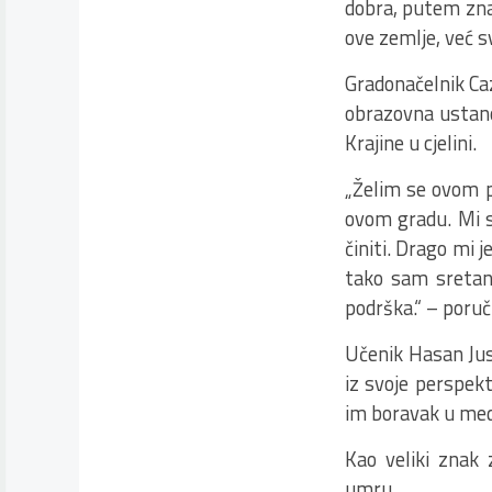
dobra, putem znanj
ove zemlje, već sv
Gradonačelnik Caz
obrazovna ustanov
Krajine u cjelini.
„Želim se ovom p
ovom gradu. Mi s
činiti. Drago mi 
tako sam sretan 
podrška.“ – poruč
Učenik Hasan Jusi
iz svoje perspekt
im boravak u medr
Kao veliki znak 
umru.