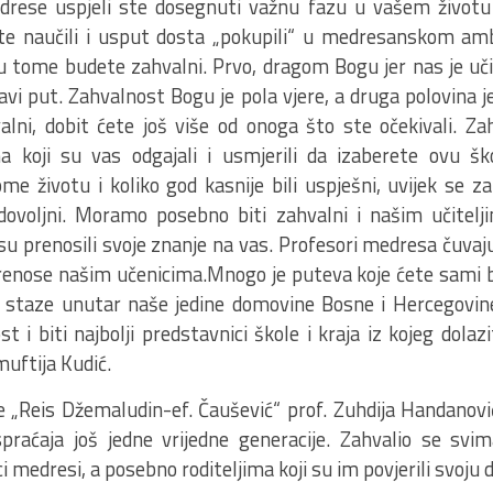
rese uspjeli ste dosegnuti važnu fazu u vašem životu
te naučili i usput dosta „pokupili“ u medresanskom am
tome budete zahvalni. Prvo, dragom Bogu jer nas je uč
vi put. Zahvalnost Bogu je pola vjere, a druga polovina je
lni, dobit ćete još više od onoga što ste očekivali. Za
ma koji su vas odgajali i usmjerili da izaberete ovu šk
e životu i koliko god kasnije bili uspješni, uvijek se za
adovoljni. Moramo posebno biti zahvalni i našim učitel
su prenosili svoje znanje na vas. Profesori medresa čuvaju
renose našim učenicima.Mnogo je puteva koje ćete sami bira
e staze unutar naše jedine domovine Bosne i Hercegovine
t i biti najbolji predstavnici škole i kraja iz kojeg dolaz
uftija Kudić.
 „Reis Džemaludin-ef. Čaušević“ prof. Zuhdija Handanović
praćaja još jedne vrijedne generacije. Zahvalio se svim
i medresi, a posebno roditeljima koji su im povjerili svoju d