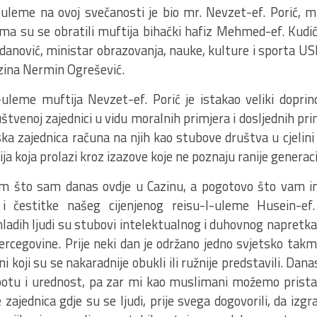
-uleme na ovoj svečanosti je bio mr. Nevzet-ef. Porić, muf
ma su se obratili muftija bihaćki hafiz Mehmed-ef. Kudi
ndanović, ministar obrazovanja, nauke, kulture i sporta U
zina Nermin Ogrešević.
l-uleme muftija Nevzet-ef. Porić je istakao veliki dopri
štvenoj zajednici u vidu moralnih primjera i dosljednih prin
ka zajednica računa na njih kao stubove društva u cjelini
ja koja prolazi kroz izazove koje ne poznaju ranije generaci
m što sam danas ovdje u Cazinu, a pogotovo što vam i
i čestitke našeg cijenjenog reisu-l-uleme Husein-ef.
ladih ljudi su stubovi intelektualnog i duhovnog napretka
ercegovine. Prije neki dan je održano jedno svjetsko takm
i koji su se nakaradnije obukli ili ružnije predstavili. Dan
potu i urednost, pa zar mi kao muslimani možemo prista
 zajednica gdje su se ljudi, prije svega dogovorili, da izg