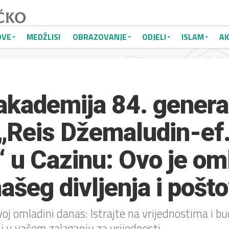
OVE
MEDŽLISI
OBRAZOVANJE
ODJELI
ISLAM
AK
kademija 84. genera
„Reis Džemaludin-ef
 u Cazinu: Ovo je om
našeg divljenja i pošt
oj omladini danas: Istrajte na vrijednostima i bu
i u vašem zalaganju za vrijednosti.