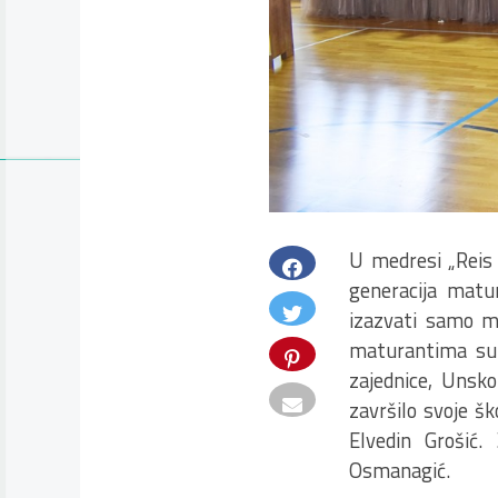
U medresi „Reis
generacija matu
izazvati samo m
maturantima su ul
zajednice, Unsk
završilo svoje šk
Elvedin Grošić.
Osmanagić.