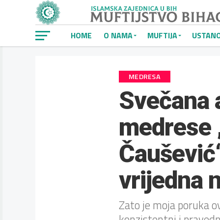
HOME
O NAMA
MUFTIJA
USTAN
MEDRESA
Svečana a
medrese 
Čaušević“
vrijedna 
Zato je moja poruka ov
konzistentni i pravedn