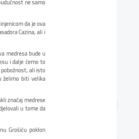
ju budućnost ne samo
injenicom da je ova
adora Cazina, ali i
 ova medresa bude u
su i dalje ćemo to
 pobožnost, ali isto
želimo biti velika
akli značaj medrese
udjelovali u tome da
dinu Grošiću poklon