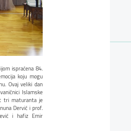
ijom ispraćena 84.
emocija koju mogu
u. Ovaj veliki dan
 zvaničnici Islamske
t tri maturanta je
nuna Dervić i prof.
ević i hafiz Emir