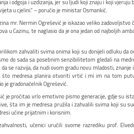
a i odgoja i uzdizanja, jer su ljudi koji znaju i koji vjeru
ijeta u cjelini.“ – poručio je ministar Osmankić.
ina mr. Nermin Ogrešević je iskazao veliko zadovoljstvo č
a u Cazinu, te naglasio da je ona jedan od najboljih ambas
rilikom zahvaliti svima onima koji su donijeli odluku da
mo do sada sa posebnim senzibilitetom gledali na medre
je da se razvija, da nudi ovom gradu novu mladosti, znanje i
što medresa planira otvoriti vrtić i mi im na tom putu 
io je gradonačelnik Ogrešević.
ć je pročitao vrlo emotivno pismo generacije, gdje su ist
ive, šta im je medresa pružila i zahvalili svima koji su s
esi učine prijatnim i korisnim.
zahvalnosti, učenici uručili svome razrediku prof. Elve