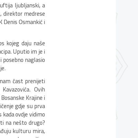
tija ljubljanski, a
ć, direktor medrese
SK Denis Osmankić i
nos kojeg daju naše
cipa. Uputio im je i
 i posebno naglasio
je.
mam čast prenijeti
 Kavazovića. Ovih
 Bosanske Krajine i
ičenje gdje su prva
as kada ovdje vidimo
ti na nešto drugo?
rađuju kulturu mira,