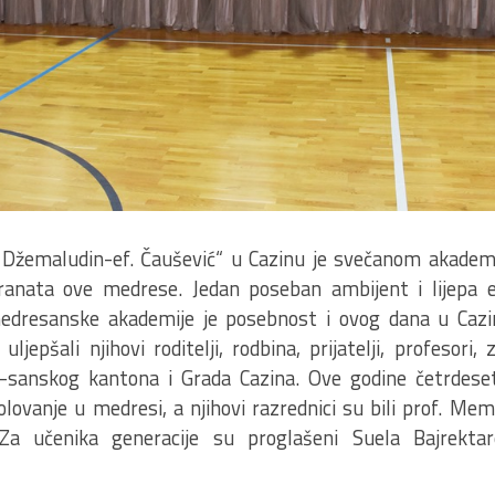
 Džemaludin-ef. Čaušević“ u Cazinu je svečanom akadem
ranata ove medrese. Jedan poseban ambijent i lijepa 
edresanske akademije je posebnost i ovog dana u Cazin
jepšali njihovi roditelji, rodbina, prijatelji, profesori,
o-sanskog kantona i Grada Cazina. Ove godine četrdese
olovanje u medresi, a njihovi razrednici su bili prof. Mem
 Za učenika generacije su proglašeni Suela Bajrektar