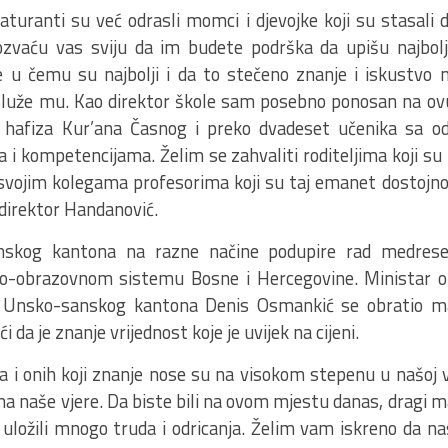
aturanti su već odrasli momci i djevojke koji su stasali
zvaću vas sviju da im budete podrška da upišu najbolj
 u čemu su najbolji i da to stečeno znanje i iskustvo
luže mu. Kao direktor škole sam posebno ponosan na ovu 
cu hafiza Kur’ana Časnog i preko dvadeset učenika sa o
i kompetencijama. Želim se zahvaliti roditeljima koji su 
 svojim kolegama profesorima koji su taj emanet dostojn
e direktor Handanović.
nskog kantona na razne načine podupire rad medrese
o-obrazovnom sistemu Bosne i Hercegovine. Ministar o
a Unsko-sanskog kantona Denis Osmankić se obratio m
i da je znanje vrijednost koje je uvijek na cijeni.
 i onih koji znanje nose su na visokom stepenu u našoj vjeri
a naše vjere. Da biste bili na ovom mjestu danas, dragi ma
to uložili mnogo truda i odricanja. Želim vam iskreno da 