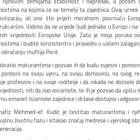
ti njihovim zemljama stabilnost i napredak, a potom 
nostima na kojima će se temelji ta zajednica. Ovaj urnek
vilizaciju, ali ono što prijeti moralnom posrnuću Evr
uki aršini. Vidimo da ne vrijede ljudi jednako u Evropi i na
čnih vrijednosti Evropske Unije. Zato je moja poruka ov
dnostima i budite konzistentni i pravedni u vašem zalaganj
 obraćanju muftija Porić.
 obratio maturantima i pozvao ih da budu svjesni i ponos
u ponosni na svoju vjeru, na svoju domovinu, na svog re
je profesore i na svoje roditelje i da nikada ne dozvole 
ijednosti, niti da nas osramote, te ih je pozvao da upišu i
zmu emanet Islamske zajednice i države dostojno i odgovor
hafiz Mehmed-ef. Kudić je čestitao maturantima i njih
ažnu životnu fazu i istakao značaj medrese i vjerskog obr
eneracija.