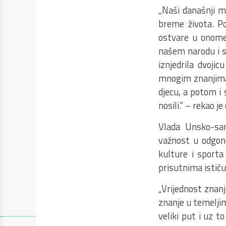
„Naši današnji m
breme života. Po
ostvare u onome
našem narodu i s
iznjedrila dvoji
mnogim znanjima 
djecu, a potom i
nosili.“ – rekao j
Vlada Unsko-sa
važnost u odgon
kulture i sport
prisutnima ističuć
„Vrijednost znanja
znanje u temeljim
veliki put i uz 