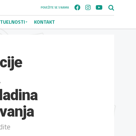
POVEŽITE SE S NAMA
TUELNOSTI
KONTAKT
cije
.
ladina
ovanja
dite