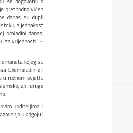
su se dogovorili o
 je prethodno viđen
ope danas su dupli
 Istoku, a jednakost
oj omladini danas:
u za vrijednosti.“ –
ni emaneta kojeg su
isa Džemaludin-ef.
da u ružnom svjetlu
slamske, ali i druge
no.
ovim roditeljima i
azovanja u odgoju i