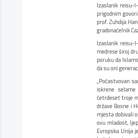
Izaslanik reisu-l
prigodnim govori
prof. Zuhdija Ha
gradonačelnik Ca
Izaslanik reisu-
medrese široj dru
poruku da Islams
da su oni generaci
„Počastvovan sa
iskrene selame 
četrdeset troje m
države Bosne i H
mjesta dobivali on
ovu mladost, lje
Evropska Unija je