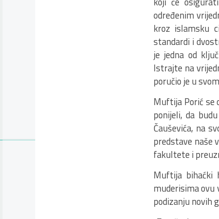
koji će osigura
određenim vrijed
kroz islamsku ci
standardi i dvostr
je jedna od klju
Istrajte na vrije
poručio je u svom
Muftija Porić se
ponijeli, da bud
Čauševića, na svo
predstave naše vr
fakultete i preu
Muftija bihaćki 
muderisima ovu v
podizanju novih g