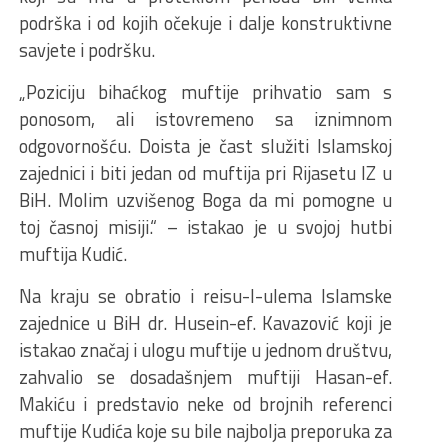
podrška i od kojih očekuje i dalje konstruktivne
savjete i podršku.
„Poziciju bihaćkog muftije prihvatio sam s
ponosom, ali istovremeno sa iznimnom
odgovornošću. Doista je čast služiti Islamskoj
zajednici i biti jedan od muftija pri Rijasetu IZ u
BiH. Molim uzvišenog Boga da mi pomogne u
toj časnoj misiji.“ – istakao je u svojoj hutbi
muftija Kudić.
Na kraju se obratio i reisu-l-ulema Islamske
zajednice u BiH dr. Husein-ef. Kavazović koji je
istakao značaj i ulogu muftije u jednom društvu,
zahvalio se dosadašnjem muftiji Hasan-ef.
Makiću i predstavio neke od brojnih referenci
muftije Kudića koje su bile najbolja preporuka za