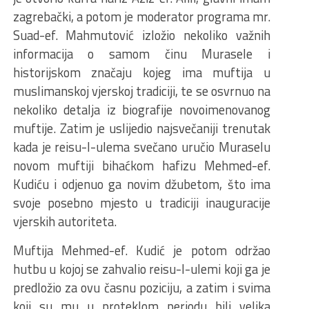
zagrebački, a potom je moderator programa mr.
Suad-ef. Mahmutović izložio nekoliko važnih
informacija o samom činu Murasele i
historijskom značaju kojeg ima muftija u
muslimanskoj vjerskoj tradiciji, te se osvrnuo na
nekoliko detalja iz biografije novoimenovanog
muftije. Zatim je uslijedio najsvečaniji trenutak
kada je reisu-l-ulema svečano uručio Muraselu
novom muftiji bihaćkom hafizu Mehmed-ef.
Kudiću i odjenuo ga novim džubetom, što ima
svoje posebno mjesto u tradiciji inauguracije
vjerskih autoriteta.
Muftija Mehmed-ef. Kudić je potom održao
hutbu u kojoj se zahvalio reisu-l-ulemi koji ga je
predložio za ovu časnu poziciju, a zatim i svima
koji su mu u proteklom periodu bili velika