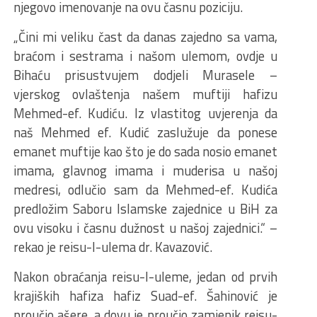
njegovo imenovanje na ovu časnu poziciju.
„Čini mi veliku čast da danas zajedno sa vama,
braćom i sestrama i našom ulemom, ovdje u
Bihaću prisustvujem dodjeli Murasele –
vjerskog ovlaštenja našem muftiji hafizu
Mehmed-ef. Kudiću. Iz vlastitog uvjerenja da
naš Mehmed ef. Kudić zaslužuje da ponese
emanet muftije kao što je do sada nosio emanet
imama, glavnog imama i muderisa u našoj
medresi, odlučio sam da Mehmed-ef. Kudića
predložim Saboru Islamske zajednice u BiH za
ovu visoku i časnu dužnost u našoj zajednici.“ –
rekao je reisu-l-ulema dr. Kavazović.
Nakon obraćanja reisu-l-uleme, jedan od prvih
krajiških hafiza hafiz Suad-ef. Šahinović je
proučio ašere, a dovu je proučio zamjenik reisu-