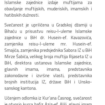
Islamske zajednice izdaje muftijama za
obavljanje muftijskih, muderiskih, imamskih i
hatibskih dužnosti.
Svečanost je upriličena u Gradskoj džamiji u
Bihaću u prisustvu reisu-l-uleme Islamske
zajednice u BiH dr. Husein-ef. Kavazovića,
zamjenika reisu-l-uleme mr. Husein-ef.
Smajića, zamjenika predsjednika Sabora IZ u BiH
Mirze Šabića, velikog broja muftija Rijaseta IZ u
BiH, direktora ustanova Islamske zajednice,
glavnih imama, imama, predstavnika
zakonodavne i izvršne vlasti, predstavnika
brojnih institucija IZ, države BiH i Unsko-
sanskog kantona.
Učenjem odlomka iz Kur’ana Časnog, svečanost
je otvorio kurra hafiz Aziz-ef. Alili, glavni imam