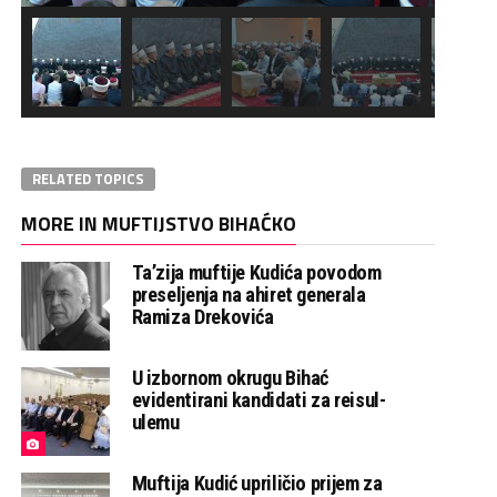
RELATED TOPICS
MORE IN MUFTIJSTVO BIHAĆKO
Ta’zija muftije Kudića povodom
preseljenja na ahiret generala
Ramiza Drekovića
U izbornom okrugu Bihać
evidentirani kandidati za reisul-
ulemu
Muftija Kudić upriličio prijem za