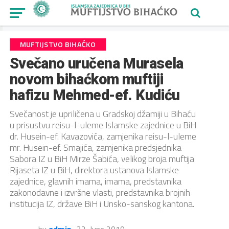
MUFTIJSTVO BIHAĆKO
Svečano uručena Murasela
novom bihaćkom muftiji
hafizu Mehmed-ef. Kudiću
Svečanost je upriličena u Gradskoj džamiji u Bihaću
u prisustvu reisu-l-uleme Islamske zajednice u BiH
dr. Husein-ef. Kavazovića, zamjenika reisu-l-uleme
mr. Husein-ef. Smajića, zamjenika predsjednika
Sabora IZ u BiH Mirze Šabića, velikog broja muftija
Rijaseta IZ u BiH, direktora ustanova Islamske
zajednice, glavnih imama, imama, predstavnika
zakonodavne i izvršne vlasti, predstavnika brojnih
institucija IZ, države BiH i Unsko-sanskog kantona.