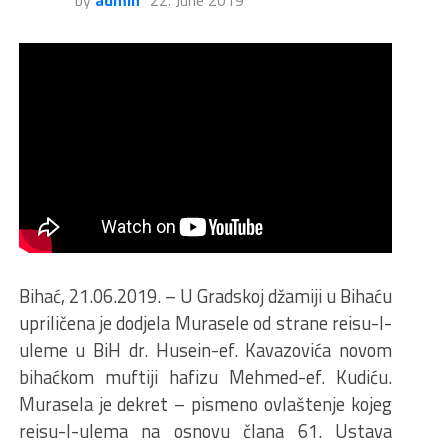
by
admin
22. June 2019
Bihać, 21.06.2019. – U Gradskoj džamiji u Bihaću
upriličena je dodjela Murasele od strane reisu-l-
uleme u BiH dr. Husein-ef. Kavazovića novom
bihaćkom muftiji hafizu Mehmed-ef. Kudiću.
Murasela je dekret – pismeno ovlaštenje kojeg
reisu-l-ulema na osnovu člana 61. Ustava