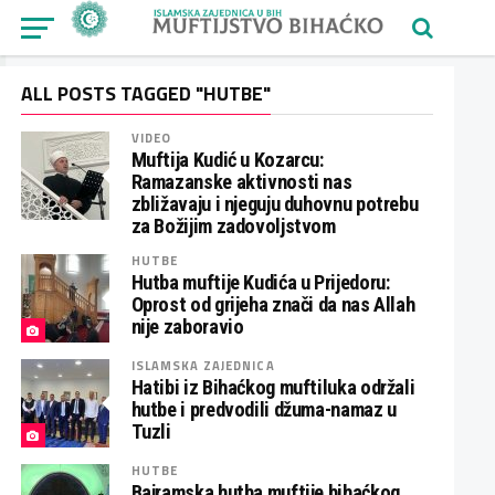
ALL POSTS TAGGED "HUTBE"
VIDEO
Muftija Kudić u Kozarcu:
Ramazanske aktivnosti nas
zbližavaju i njeguju duhovnu potrebu
za Božijim zadovoljstvom
HUTBE
Hutba muftije Kudića u Prijedoru:
Oprost od grijeha znači da nas Allah
nije zaboravio
ISLAMSKA ZAJEDNICA
Hatibi iz Bihaćkog muftiluka održali
hutbe i predvodili džuma-namaz u
Tuzli
HUTBE
Bajramska hutba muftije bihaćkog