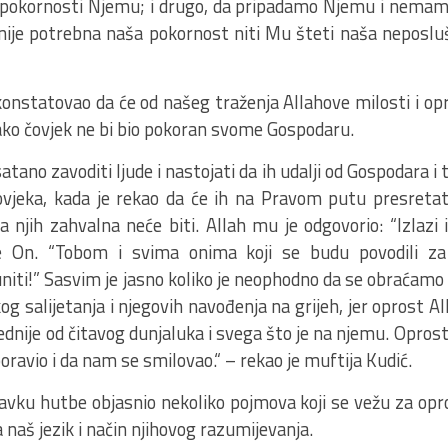
i pokornosti Njemu; i drugo, da pripadamo Njemu i nem
nije potrebna naša pokornost niti Mu šteti naša neposluš
konstatovao da će od našeg traženja Allahove milosti i op
ako čovjek ne bi bio pokoran svome Gospodaru.
atano zavoditi ljude i nastojati da ih udalji od Gospodara i
ovjeka, kada je rekao da će ih na Pravom putu presretati 
a njih zahvalna neće biti. Allah mu je odgovorio: “Izlazi 
e On. “Tobom i svima onima koji se budu povodili z
ti!” Sasvim je jasno koliko je neophodno da se obraćamo
kog salijetanja i njegovih navođenja na grijeh, jer oprost 
vrednije od čitavog dunjaluka i svega što je na njemu. Oprost
boravio i da nam se smilovao.“ – rekao je muftija Kudić.
tavku hutbe objasnio nekoliko pojmova koji se vežu za opr
a naš jezik i način njihovog razumijevanja.