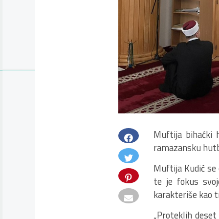
Muftija bihaćki
ramazansku hutbu
Muftija Kudić se
te je fokus svoj
karakteriše kao t
„Proteklih deset