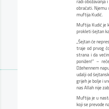
radi obožavanja 
obraćati. Njemu 
muftija Kudić.
Muftija Kudić je 
prokleti šejtan k
„Šejtan će nepres
traje od prvog č
strana i da većin
ponižen!” – reč
Džehennem napuni
udalji od šejtans
grijeh je bolje i 
nas Allah nije za
Muftija je u nas
koji se prevode n