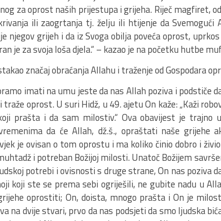
g za oprost naših prijestupa i grijeha. Riječ magfiret, od
ivanja ili zaogrtanja tj. želju ili htijenje da Svemogući 
ije njegov grijeh i da iz Svoga obilja poveća oprost, uprko
ran je za svoja loša djela.“ – kazao je na početku hutbe muf
istakao značaj obraćanja Allahu i traženje od Gospodara opr
ramo imati na umu jeste da nas Allah poziva i podstiče 
ji traže oprost. U suri Hidž, u 49. ajetu On kaže: „Kaži r
 koji prašta i da sam milostiv.“ Ova obavijest je trajno
vremenima da će Allah, dž.š., opraštati naše grijehe
ovjek je ovisan o tom oprostu i ma koliko činio dobro i ži
muhtadž i potreban Božijoj milosti. Unatoč Božijem savrše
judskoj potrebi i ovisnosti s druge strane, On nas poziva da
oji koji ste se prema sebi ogriješili, ne gubite nadu u Al
grijehe oprostiti; On, doista, mnogo prašta i On je milost
a na dvije stvari, prvo da nas podsjeti da smo ljudska bića