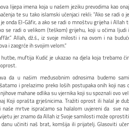
hova lijepa imena koja u našem jeziku prevodima kao onaj k
načenja te su tako islamski učenjaci rekli: ”Ako se radi o 
je onda El-Gâfir, a ako se radi o mnoštvu grijeha i Allah ti
o se radi o velikom (teškom) grijehu, koji u očima ljudi 
ffâr.” Allah, dž.š., iz svoje milosti i na ovom i na budu
bova i zaogrće ih svojim velom.“
hutbe, muftija Kudić je ukazao na djela koja trebamo čini
 oprost.
ava da u našim međusobnim odnosima budemo samil
šatamo i prelazimo preko loših postupaka onih koji nas 
i njihove mahane odlika su vjernika koji su spoznali ovo v
aj Koji oprašta grješnicima. Tražiti oprost ili halal je d
 Mi naše mrtve ispraćamo sa halalom uvjereni da sve na
svijetu jer znamo da Allah iz Svoje samilosti može oprostit
danu učiniti naš brat, komšija ili prijatelj. Glasoviti uč