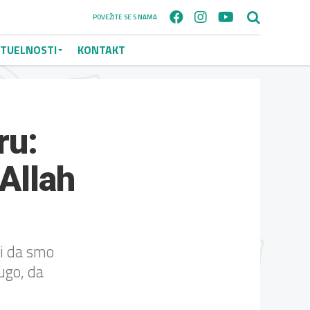
POVEŽITE SE S NAMA
TUELNOSTI
KONTAKT
ru:
 Allah
ti da smo
rugo, da