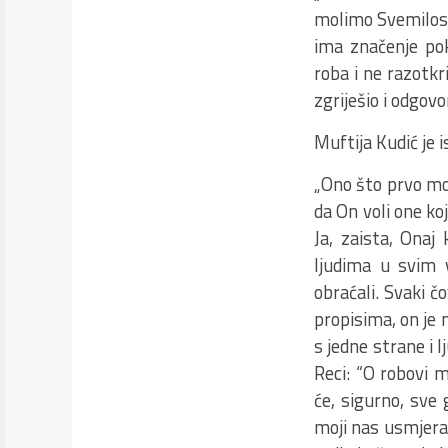
molimo Svemilosno
ima značenje pokr
roba i ne razotkr
zgriješio i odgovo
Muftija Kudić je 
„Ono što prvo mo
da On voli one ko
Ja, zaista, Onaj
ljudima u svim 
obraćali. Svaki č
propisima, on je 
s jedne strane i l
Reci: “O robovi m
će, sigurno, sve 
moji nas usmjerav