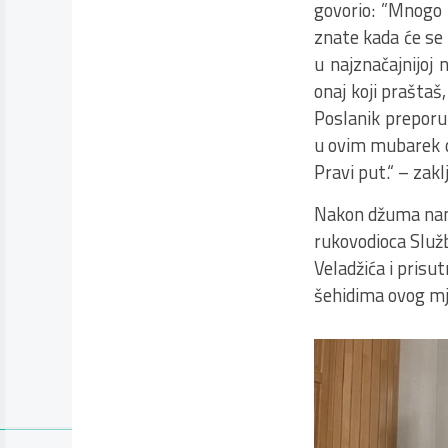
govorio: ”Mnogo 
znate kada će se n
u najznačajnijoj 
onaj koji praštaš,
Poslanik preporuči
u ovim mubarek da
Pravi put.“ – zakl
Nakon džuma nama
rukovodioca Služb
Veladžića i prisu
šehidima ovog mje