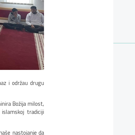
maz i održau drugu
nira Božija milost,
slamskoj tradiciji
 naše nastojanje da