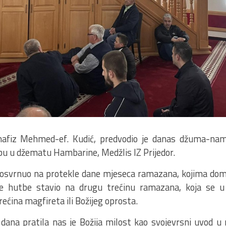
 hafiz Mehmed-ef. Kudić, predvodio je danas džuma-na
 u džematu Hambarine, Medžlis IZ Prijedor.
 osvrnuo na protekle dane mjeseca ramazana, kojima domi
e hutbe stavio na drugu trećinu ramazana, koja se u i
rećina magfireta ili Božijeg oprosta.
 dana pratila nas je Božija milost kao svojevrsni uvod u