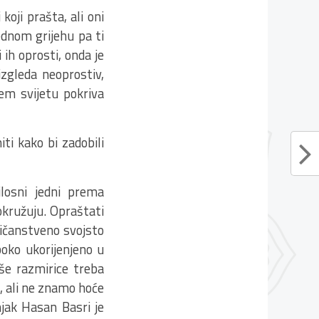
oji prašta, ali oni
jednom grijehu pa ti
 ih oprosti, onda je
izgleda neoprostiv,
ćem svijetu pokriva
ti kako bi zadobili
osni jedni prema
okružuju. Opraštati
eličanstveno svojsto
uboko ukorijenjeno u
še razmirice treba
i, ali ne znamo hoće
enjak Hasan Basri je