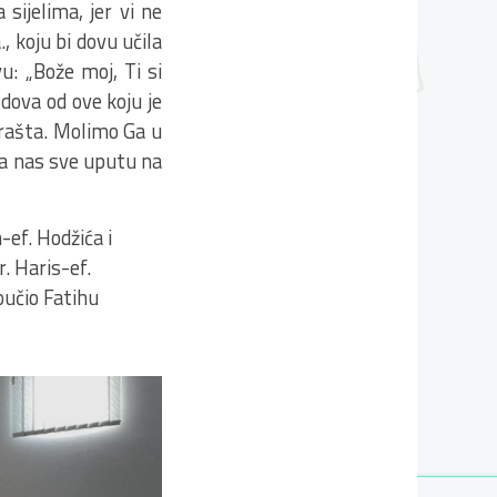
sijelima, jer vi ne
, koju bi dovu učila
vu: „Bože moj, Ti si
 dova od ove koju je
a prašta. Molimo Ga u
da nas sve uputu na
ef. Hodžića i
. Haris-ef.
oučio Fatihu