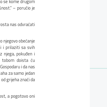
amo se kome drugom
nost.“ – poručio je
rosta nas odvraćati
 to njegovo obećanje
i prilaziti sa svih
iz njega, pokuđen i
a tobom doista ću
 Gospodaru i da nas
Allaha za samo jedan
 od grijeha znači da
ost, a pogotovo oni