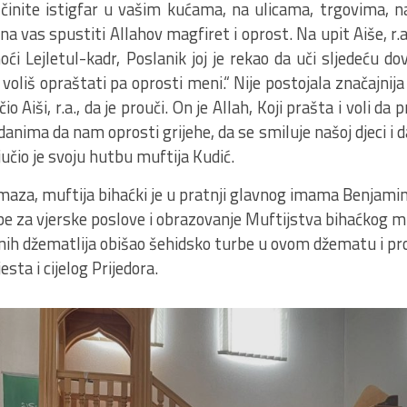
činite istigfar u vašim kućama, na ulicama, trgovima, na 
a vas spustiti Allahov magfiret i oprost. Na upit Aiše, r.a.
noći Lejletul-kadr, Poslanik joj je rekao da uči sljedeću do
 voliš opraštati pa oprosti meni.“ Nije postojala značajnija
o Aiši, r.a., da je prouči. On je Allah, Koji prašta i voli d
nima da nam oprosti grijehe, da se smiluje našoj djeci i 
jučio je svoju hutbu muftija Kudić.
za, muftija bihaćki je u pratnji glavnog imama Benjamin-
e za vjerske poslove i obrazovanje Muftijstva bihaćkog mr
tnih džematlija obišao šehidsko turbe u ovom džematu i pr
sta i cijelog Prijedora.