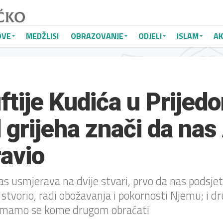
OVE
MEDŽLISI
OBRAZOVANJE
ODJELI
ISLAM
AK
tije Kudića u Prijedo
 grijeha znači da nas
ravio
as usmjerava na dvije stvari, prvo da nas podsje
n stvorio, radi obožavanja i pokornosti Njemu; i d
emamo se kome drugom obraćati