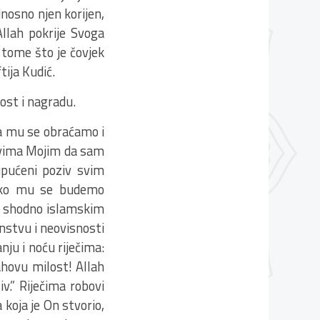
nosno njen korijen,
Allah pokrije Svoga
s tome što je čovjek
tija Kudić.
ost i nagradu.
da mu se obraćamo i
obovima Mojim da sam
 upućeni poziv svim
 ako mu se budemo
vio shodno islamskim
nstvu i neovisnosti
nju i noću riječima:
lahovu milost! Allah
iv.” Riječima robovi
 koja je On stvorio,