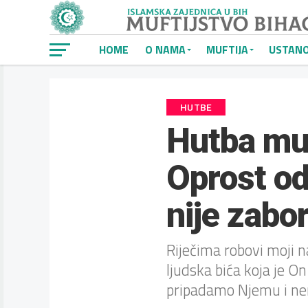
HOME
O NAMA
MUFTIJA
USTAN
HUTBE
Hutba muf
Oprost od
nije zabo
Riječima robovi moji n
ljudska bića koja je O
pripadamo Njemu i n