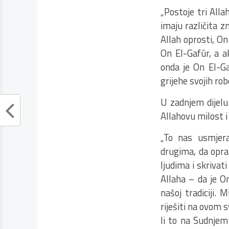
„Postoje tri Alla
imaju različita z
Allah oprosti, On 
On El-Gafûr, a ak
onda je On El-Ga
grijehe svojih ro
U zadnjem dijelu 
Allahovu milost i
„To nas usmjer
drugima, da opra
ljudima i skrivat
Allaha – da je On
našoj tradiciji.
riješiti na ovom 
li to na Sudnjem 