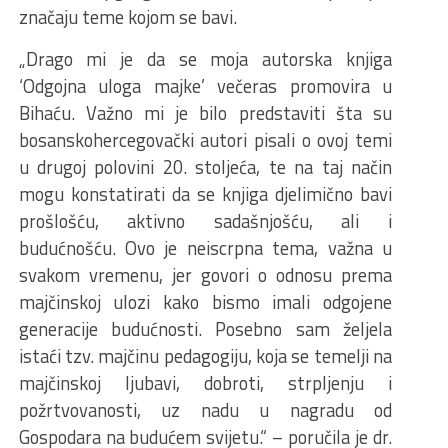
značaju teme kojom se bavi.
„Drago mi je da se moja autorska knjiga
‘Odgojna uloga majke’ večeras promovira u
Bihaću. Važno mi je bilo predstaviti šta su
bosanskohercegovački autori pisali o ovoj temi
u drugoj polovini 20. stoljeća, te na taj način
mogu konstatirati da se knjiga djelimično bavi
prošlošću, aktivno sadašnjošću, ali i
budućnošću. Ovo je neiscrpna tema, važna u
svakom vremenu, jer govori o odnosu prema
majčinskoj ulozi kako bismo imali odgojene
generacije budućnosti. Posebno sam željela
istaći tzv. majčinu pedagogiju, koja se temelji na
majčinskoj ljubavi, dobroti, strpljenju i
požrtvovanosti, uz nadu u nagradu od
Gospodara na budućem svijetu.“ – poručila je dr.