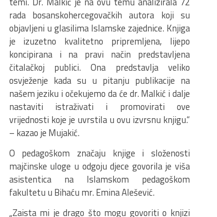
temi. Dr. Malkić je na ovu temu analizirala 72
rada bosanskohercegovačkih autora koji su
objavljeni u glasilima Islamske zajednice. Knjiga
je izuzetno kvalitetno pripremljena, lijepo
koncipirana i na pravi način predstavljena
čitalačkoj publici. Ona predstavlja veliko
osvježenje kada su u pitanju publikacije na
našem jeziku i očekujemo da će dr. Malkić i dalje
nastaviti istraživati i promovirati ove
vrijednosti koje je uvrstila u ovu izvrsnu knjigu.“
– kazao je Mujakić.
O pedagoškom značaju knjige i složenosti
majčinske uloge u odgoju djece govorila je viša
asistentica na Islamskom pedagoškom
fakultetu u Bihaću mr. Emina Alešević.
„Zaista mi je drago što mogu govoriti o knjizi