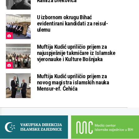
Ramiza Drekovića
U izbornom okrugu Bihać
evidentirani kandidati za reisul-
ulemu
Muftija Kudić upriličio prijem za
najuspješnije takmičare iz Islamske
vjeronauke i Kulture Bošnjaka
Muftija Kudić upriličio prijem za
novog magistra islamskih nauka
Mensur-ef. Ćehića