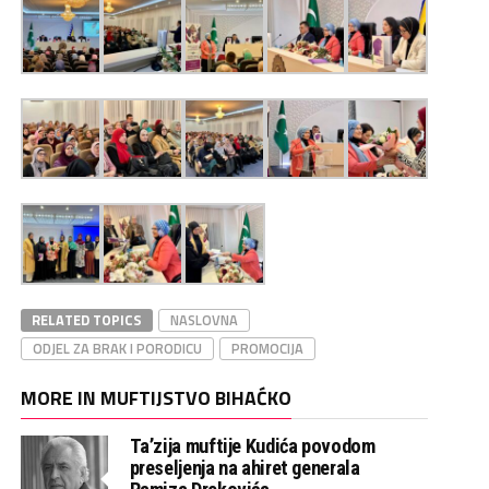
RELATED TOPICS
NASLOVNA
ODJEL ZA BRAK I PORODICU
PROMOCIJA
MORE IN MUFTIJSTVO BIHAĆKO
Ta’zija muftije Kudića povodom
preseljenja na ahiret generala