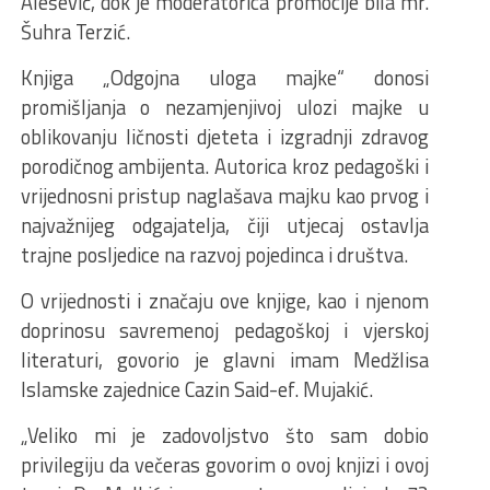
Alešević, dok je moderatorica promocije bila mr.
Šuhra Terzić.
Knjiga „Odgojna uloga majke“ donosi
promišljanja o nezamjenjivoj ulozi majke u
oblikovanju ličnosti djeteta i izgradnji zdravog
porodičnog ambijenta. Autorica kroz pedagoški i
vrijednosni pristup naglašava majku kao prvog i
najvažnijeg odgajatelja, čiji utjecaj ostavlja
trajne posljedice na razvoj pojedinca i društva.
O vrijednosti i značaju ove knjige, kao i njenom
doprinosu savremenoj pedagoškoj i vjerskoj
literaturi, govorio je glavni imam Medžlisa
Islamske zajednice Cazin Said-ef. Mujakić.
„Veliko mi je zadovoljstvo što sam dobio
privilegiju da večeras govorim o ovoj knjizi i ovoj