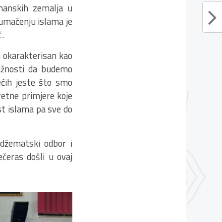
imanskih zemalja u
tumačenju islama je
ć.
nu okarakterisan kao
 važnosti da budemo
ećih jeste što smo
retne primjere koje
est islama pa sve do
džematski odbor i
čeras došli u ovaj