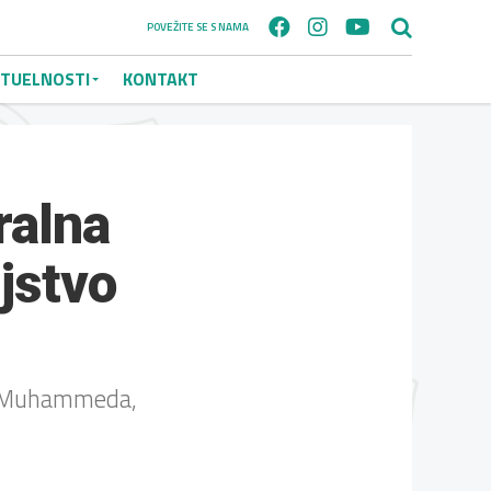
POVEŽITE SE S NAMA
TUELNOSTI
KONTAKT
ralna
jstvo
na Muhammeda,