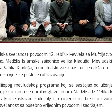
ska svečanost povodom 12. rebi’u-l-evvela za Muftijstvo
c, Medžlis Islamske zajednice Velika Kladuša. Mevludski
 Velika Kladuša, a mevludski vaz-i nasihat je održao mr. 
e za vjerske poslove i obrazovanje.
ijepog mevludskog programa koji se sastojao od učenja 
la, prisutnima se obratio glavni imam Medžlisa IZ Velika
ć, koji je iskazao zadovoljstvo činjenicom da se u ov
svečanost sa posebno vrijednim povodom i sadržajem.