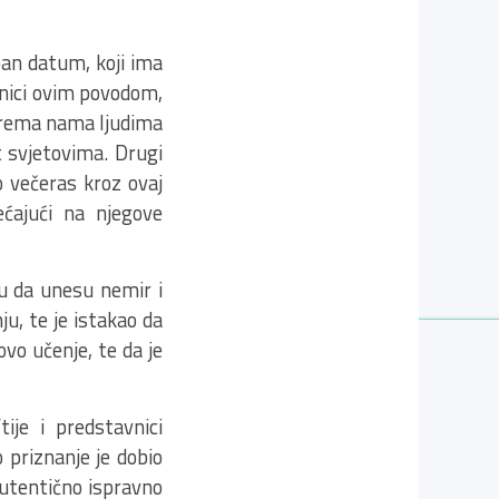
ban datum, koji ima
dnici ovim povodom,
g prema nama ljudima
t svjetovima. Drugi
o večeras kroz ovaj
ćajući na njegove
ju da unesu nemir i
, te je istakao da
vo učenje, te da je
ije i predstavnici
 priznanje je dobio
autentično ispravno