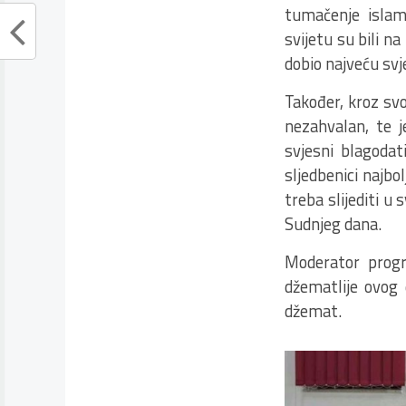
tumačenje islam
svijetu su bili 
dobio najveću svj
Također, kroz svo
nezahvalan, te j
svjesni blagodat
sljedbenici najb
treba slijediti u
Sudnjeg dana.
Moderator progr
džematlije ovog 
džemat.