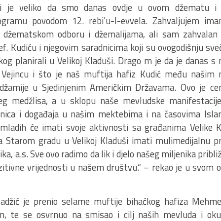
mi je veliko da smo danas ovdje u ovom džematu i 
gramu povodom 12. rebi’u-l-evvela. Zahvaljujem im
u, džematskom odboru i džemalijama, ali sam zahvalan 
. Kudiću i njegovim saradnicima koji su ovogodišnju sve
kog planirali u Velikoj Kladuši. Drago m je da je danas s
u Vejincu i što je naš muftija hafiz Kudić među naši
 džamije u Sjedinjenim Američkim Državama. Ovo je ce
eg medžlisa, a u sklopu naše mevludske manifestacije
ionica i događaja u našim mektebima i na časovima Isl
ladih će imati svoje aktivnosti sa građanima Velike K
 Starom gradu u Velikoj Kladuši imati mulimedijalnu p
ka, a.s. Sve ovo radimo da lik i djelo našeg miljenika pri
zitivne vrijednosti u našem društvu.“ – rekao je u svom 
ladžić je prenio selame muftije bihaćkog hafiza Mehmed-
n, te se osvrnuo na smisao i cilj naših mevluda i oku