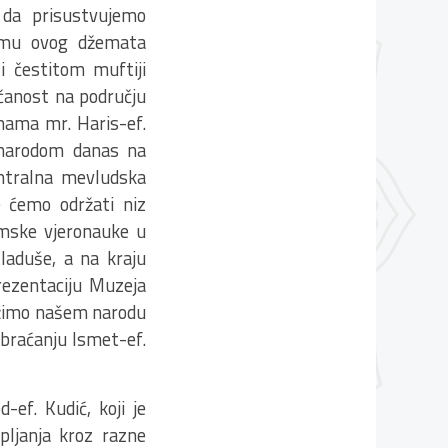
da prisustvujemo
amu ovog džemata
i čestitom muftiji
čanost na području
 nama mr. Haris-ef.
m narodom danas na
ntralna mevludska
 ćemo održati niz
amske vjeronauke u
laduše, a na kraju
rezentaciju Muzeja
bližimo našem narodu
obraćanju Ismet-ef.
ef. Kudić, koji je
pljanja kroz razne