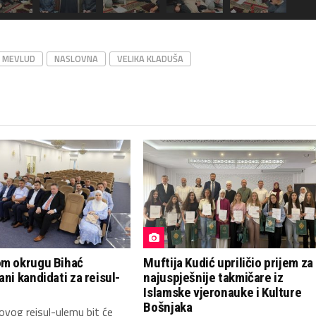
MEVLUD
NASLOVNA
VELIKA KLADUŠA
om okrugu Bihać
Muftija Kudić upriličio prijem za
ani kandidati za reisul-
najuspješnije takmičare iz
Islamske vjeronauke i Kulture
Bošnjaka
novog reisul-ulemu bit će