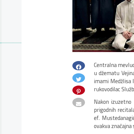
Centralna mevlud
u džematu Vejina
imami Medžlisa IZ
rukovodilac Služb
Nakon izuzetno l
prigodnih recita
ef. Mustedanagi
ovakva značajna 