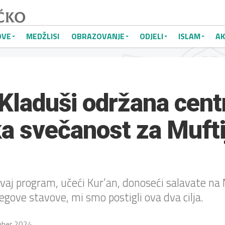
OVE
MEDŽLISI
OBRAZOVANJE
ODJELI
ISLAM
AK
 Kladuši održana cent
a svečanost za Mufti
ovaj program, učeći Kur’an, donoseći salavate 
jegove stavove, mi smo postigli ova dva cilja.
mber 2024