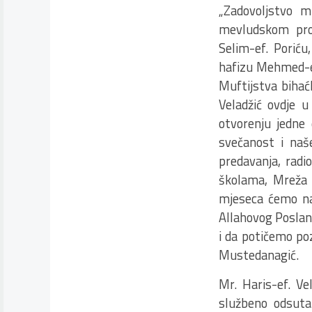
„Zadovoljstvo 
mevludskom pro
Selim-ef. Porić
hafizu Mehmed-ef
Muftijstva bihać
Veladžić ovdje 
otvorenju jedne
svečanost i naš
predavanja, rad
školama, Mreža m
mjeseca ćemo na
Allahovog Poslani
i da potičemo po
Mustedanagić.
Mr. Haris-ef. Ve
službeno odsuta