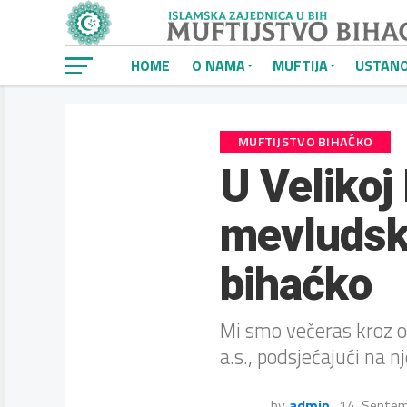
HOME
O NAMA
MUFTIJA
USTAN
MUFTIJSTVO BIHAĆKO
U Velikoj
mevludsk
bihaćko
Mi smo večeras kroz 
a.s., podsjećajući na n
by
admin
14. Septe