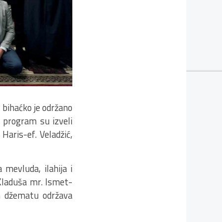
 bihaćko je održano
 program su izveli
Haris-ef. Veladžić,
mevluda, ilahija i
 Kladuša mr. Ismet-
om džematu održava