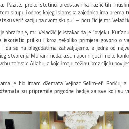
a. Pazite, preko stotinu predstavnika različitih musl
na tom skupu i odnos kojeg Islamska zajednica ima prema 
etsku verifikaciju na ovom skupu.“ – poručio je mr. Veladži
je obraćanje, mr. Veladžić je istakao da je čovjek u Kur’a
e iskoristio priliku i kroz nekoliko primjera govorio o
i i da se na blagodatima zahvaljujemo, a jedna od najv
oljeg stvorenja Muhammeda, a.s., napominjući i neke konk
 svrhu zahvale Allahu, a koje imaju težinu kroz cijelu povij
ama je bio imam džemata Vejinac Selim-ef. Poriću, a 
džemata su pripremile prigodne hedije za sve koji su ve