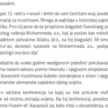
povodom.
upio 12. rebi’u-l-evvel i želim da vam čestitam ovaj pose
i značaj za muslimane. Mnogo je sadržaja u Islamskoj zaje
oliko. Prvi cilj jeste da se prisjetimo blagodati Svevišnje
 zbog rođenja Muhammeda, a.s., koji je poslan kao milos
ibadetom zahvalimo Allahu, dž.š., na toj blagodati. Mi sm
Kur’an, donoseći salavate na Muhammeda, a.s., podsje
stigli ova dva cilja.“
podsjetio da svake godine neodgovorni pojedinci pokušava
ma našem odnosu prema mevludu i njegovom obilježavanju
a bosanskih muslimana duboko ukorijenjena u islam i njego
manske ulemanske zajednice cijelog svijeta.
ru održana konferencija na kojoj su bile prisutne muft
 od stotinu zemalja svijeta. Na toj konferenciji, posebno
lema Husein-ef. Kavazović za, kako stoji u obrazloženju, 