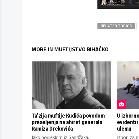
RELATED TOPICS
MORE IN MUFTIJSTVO BIHAĆKO
Ta’zija muftije Kudića povodom
U izborn
preseljenja na ahiret generala
evidentir
Ramiza Drekovića
ulemu
Iako porijeklom iz Sandžaka,
Izbori za 