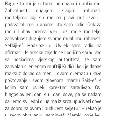
Bogu što mi je u tome pomogao i uputio me.
Zahvalnost dugujem svojim rahmetli
roditeljima koji su me na pravi put izveli i
podržavali me u onome što sam radio. Dok za
moju ljubav prema vjeri, uz moje roditelje,
zahvalnost dugujem svome muallimu rahmetli
Šefkiji-ef. Hadžipašiću. Uvijek sam radio na
afirmaciji Islamske zajednice i odlično sarađivao
sa nosiocima vjerskog autoriteta, te sam
zahvalan cijenjenom muftiji Kudiću koji je danas
maksuz došao da meni i ovom džematu ukaže
poštovanje i svom glavnom imamu Said-ef. s
kojim sam uvijek korektno sarađivao. Ovi
blagoslovljeni dani su i dani dove, pa se nadam
da ćemo svi jedni drugima iz srca upućivati dove
za dobro na ovom i budućem svijetu.” – rekao je
u svom obraćanju Jasmin-ef. Memić, poželivši