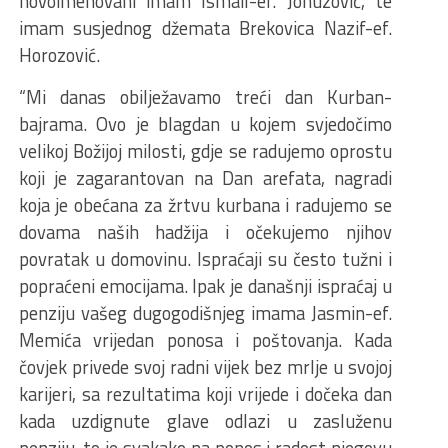
novoimenovani imam Ismail-ef. Jonuzović, te
imam susjednog džemata Brekovica Nazif-ef.
Horozović.
“Mi danas obilježavamo treći dan Kurban-
bajrama. Ovo je blagdan u kojem svjedočimo
velikoj Božijoj milosti, gdje se radujemo oprostu
koji je zagarantovan na Dan arefata, nagradi
koja je obećana za žrtvu kurbana i radujemo se
dovama naših hadžija i očekujemo njihov
povratak u domovinu. Ispraćaji su često tužni i
popraćeni emocijama. Ipak je današnji ispraćaj u
penziju vašeg dugogodišnjeg imama Jasmin-ef.
Memića vrijedan ponosa i poštovanja. Kada
čovjek privede svoj radni vijek bez mrlje u svojoj
karijeri, sa rezultatima koji vrijede i dočeka dan
kada uzdignute glave odlazi u zasluženu