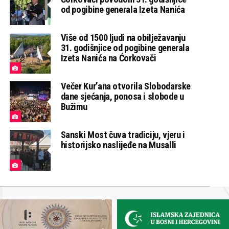
od pogibine generala Izeta Nanića
Više od 1500 ljudi na obilježavanju
31. godišnjice od pogibine generala
Izeta Nanića na Ćorkovači
Večer Kur’ana otvorila Slobodarske
dane sjećanja, ponosa i slobode u
Bužimu
Sanski Most čuva tradiciju, vjeru i
historijsko naslijeđe na Musalli