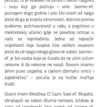
penziju, to je svakako na ponos i radost njegovu
i sviju koji ga poštuju i vole. Jasmin-ef.
poznajem dugo godina i ono što znam od njega
jeste da ga je krasila skromnost, dobrota prema
svakome, požrtvovanost u radu, a pogotovo u
mektebskoj učionici gdje se posebno isticao u
radu sa najmlađima. Jedna od najvećih
vrijednosti koje čovjeka čine velikim insanom
jeste da od njega nikoga glava ne zaboli. Jasmin-
ef. je bio osoba koja se čuvala da ne učini zulum
nekome ili da nekome ne naudi. Novom imamu
želim puno uspjeha, a cijelom džematu sreću i
zajedništvo.” – poručio je sa hutbe muftija
Kudić.
Glavni imam Medžlisa IZ Cazin Said-ef. Mujakić,
obraćajući se nakon džuma-namaza, istakao je
neke od vrijednosti koje pamti od Jasmin-ef.