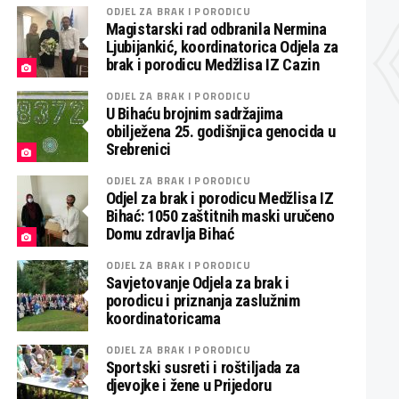
ODJEL ZA BRAK I PORODICU
Magistarski rad odbranila Nermina
Ljubijankić, koordinatorica Odjela za
brak i porodicu Medžlisa IZ Cazin
ODJEL ZA BRAK I PORODICU
U Bihaću brojnim sadržajima
obilježena 25. godišnjica genocida u
Srebrenici
ODJEL ZA BRAK I PORODICU
Odjel za brak i porodicu Medžlisa IZ
Bihać: 1050 zaštitnih maski uručeno
Domu zdravlja Bihać
ODJEL ZA BRAK I PORODICU
Savjetovanje Odjela za brak i
porodicu i priznanja zaslužnim
koordinatoricama
ODJEL ZA BRAK I PORODICU
Sportski susreti i roštiljada za
djevojke i žene u Prijedoru