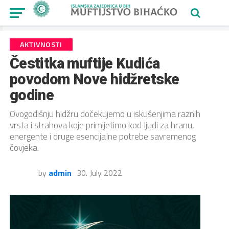
AKTIVNOSTI
Čestitka muftije Kudića
povodom Nove hidžretske
godine
Ovogodišnju hidžru dočekujemo u iskušenjima raznih
vrsta i strahova koje primijetimo kod ljudi za hranu,
energente i druge esencijalne potrebe savremenog
čovjeka.
by
admin
30. July 2022