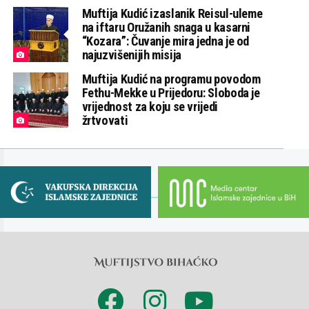
Muftija Kudić izaslanik Reisul-uleme
na iftaru Oružanih snaga u kasarni
“Kozara”: Čuvanje mira jedna je od
najuzvišenijih misija
Muftija Kudić na programu povodom
Fethu-Mekke u Prijedoru: Sloboda je
vrijednost za koju se vrijedi
žrtvovati