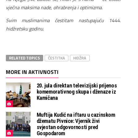
vječna maksima nade, ohrabrenja i optimizma.
Svim muslimanima čestitam nastupajuću 1444.
hidžretsku godinu.
RELATED TOPICS
ČESTITKA
HIDŽRA
MORE IN AKTIVNOSTI
20. jula direktan televizijski prijenos
komemorativnog skupa i dženaze iz
Kamičana
Muftija Kudić na iftaru u cazinskom
džematu Pivnice: Vjernik živi
svjestan odgovornosti pred
Gospodarom