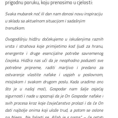
prigodnu poruku, koju prenosimo u cjelosti:
Svaka mubarek noć ili dan nam donosi novu inspiraciju
u skladu sa aktuelnom situacijom i sadašnjim
trenutkom.
Ovogodišnju hidžru dočekujemo u iskušenjima raznih
vrsta i strahova koje primijetimo kod ljudi za hranu,
energente i druge esencijalne potrebe savremenog
čovjeka. Hidžra nas uči da je neophodno poduzeti sve
potrebne pripreme, raditi marljivo i predano za
ostvarenje vlastite nafake i uspjeh u poslovnom,
misijskom i svakom drugom poslu. Kada uradimo ono
što je u našoj moći, Gospodar nam šalje osjećaj
sigurnosti i nade u spoznaji da je On Gospodar nafake i
svih procesa kroz koje čovječanstvo prolazi i da će On
dati najbolje onima koji ulože trud, a potom se oslone
na Njega. „Ne žalosti se, Allah je s nama“ – će ostati