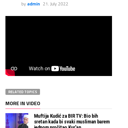
by
admin
21. July 2022
RELATED TOPICS
MORE IN VIDEO
Muftija Kudić za BIR TV: Bio bih
sretan kada bi svaki musliman barem
jednom pročitao Kur’an