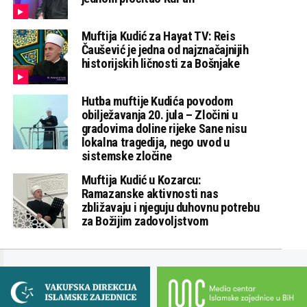
Muftija Kudić za Hayat TV: Reis
Čaušević je jedna od najznačajnijih
historijskih ličnosti za Bošnjake
Hutba muftije Kudića povodom
obilježavanja 20. jula – Zločini u
gradovima doline rijeke Sane nisu
lokalna tragedija, nego uvod u
sistemske zločine
Muftija Kudić u Kozarcu:
Ramazanske aktivnosti nas
zbližavaju i njeguju duhovnu potrebu
za Božijim zadovoljstvom