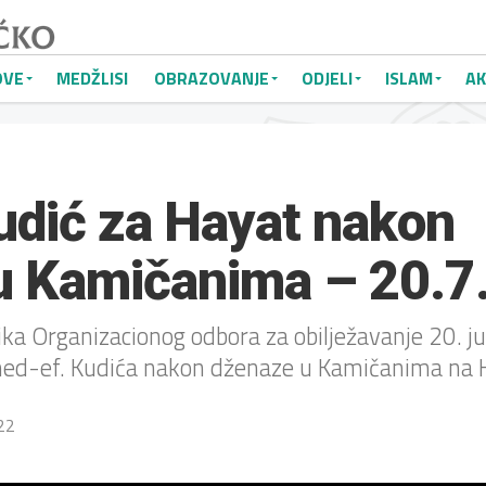
OVE
MEDŽLISI
OBRAZOVANJE
ODJELI
ISLAM
AK
udić za Hayat nakon
u Kamičanima – 20.7
a Organizacionog odbora za obilježavanje 20. jul
ed-ef. Kudića nakon dženaze u Kamičanima na H
022