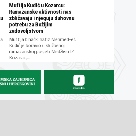
Muftija Kudić u Kozarcu:
Ramazanske aktivnosti nas
su
zbližavaju i njeguju duhovnu
potrebu za Božijim
zadovoljstvom
ja
Muftija bihaćki hafiz Mehmed-ef.
Kudić je boravio u službenoj
ramazanskoj posjeti Medžlisu IZ
Kozarac,...