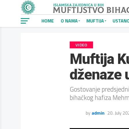
HOME
O NAMA
MUFTIJA
USTAN
VIDEO
Muftija K
dženaze 
Gostovanje predsjednik
bihaćkog hafiza Mehm
by
admin
20. July 2