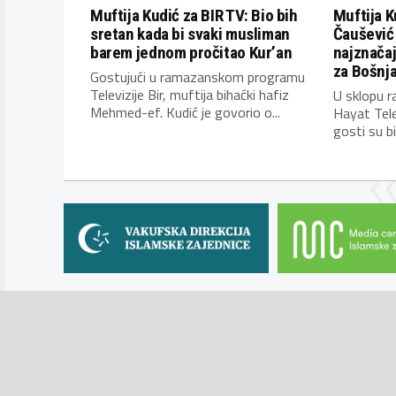
Muftija Kudić za BIR TV: Bio bih
Muftija K
sretan kada bi svaki musliman
Čaušević 
barem jednom pročitao Kur’an
najznačajn
za Bošnj
Gostujući u ramazanskom programu
Televizije Bir, muftija bihaćki hafiz
U sklopu 
Mehmed-ef. Kudić je govorio o...
Hayat Telev
gosti su bili