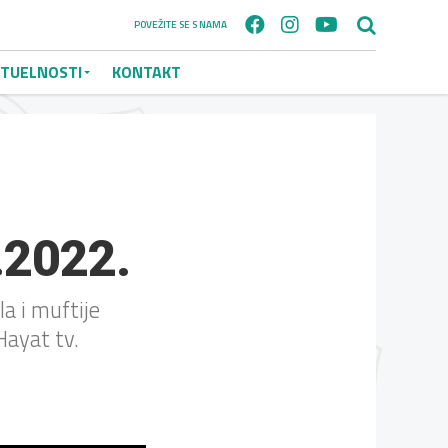
POVEŽITE SE S NAMA
TUELNOSTI
KONTAKT
.2022.
a i muftije
ayat tv.