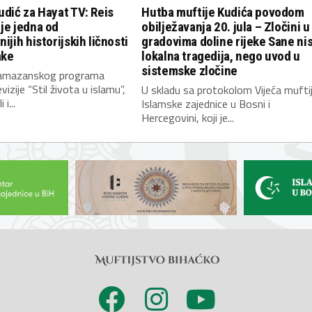
udić za Hayat TV: Reis
Hutba muftije Kudića povodom
je jedna od
obilježavanja 20. jula – Zločini u
ijih historijskih ličnosti
gradovima doline rijeke Sane ni
ake
lokalna tragedija, nego uvod u
sistemske zločine
ramazanskog programa
izije “Stil života u islamu”,
U skladu sa protokolom Vijeća mufti
 i...
Islamske zajednice u Bosni i
Hercegovini, koji je...