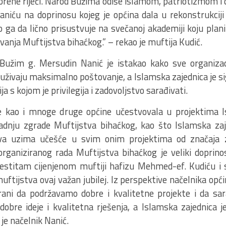
orene riječi. Narod Bužima odiše islamom, patriotizmom i
niću na doprinosu kojeg je općina dala u rekonstrukciji
o ga da lično prisustvuje na svečanoj akademiji koju pl
ivanja Muftijstva bihaćkog.” – rekao je muftija Kudić.
Bužim g. Mersudin Nanić je istakao kako sve organizaci
uživaju maksimalno poštovanje, a Islamska zajednica je 
ja s kojom je privilegija i zadovoljstvo sarađivati.
e kao i mnoge druge općine učestvovala u projektima I
gradnju zgrade Muftijstva bihaćkog, kao što Islamska za
va uzima učešće u svim onim projektima od značaja z
organiziranog rada Muftijstva bihaćkog je veliki doprin
 čestitam cijenjenom muftiji hafizu Mehmed-ef. Kudiću i
uftijstva ovaj važan jubilej. Iz perspektive načelnika op
trani da podržavamo dobre i kvalitetne projekte i da s
dobre ideje i kvalitetna rješenja, a Islamska zajednica 
 je načelnik Nanić.