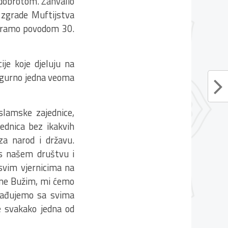
 dobrotom. Zahvalio
 zgrade Muftijstva
aniramo povodom 30.
je koje djeluju na
sigurno jedna veoma
slamske zajednice,
jednica bez ikakvih
a narod i državu.
os našem društvu i
 svim vjernicima na
ćine Bužim, mi ćemo
arađujemo sa svima
je svakako jedna od