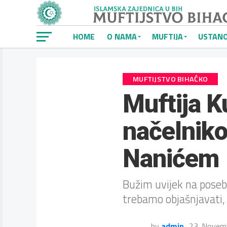
HOME
O NAMA
MUFTIJA
USTAN
MUFTIJSTVO BIHAĆKO
Muftija K
načelnik
Nanićem
Bužim uvijek na poseb
trebamo objašnjavati, 
by
admin
23. Novem