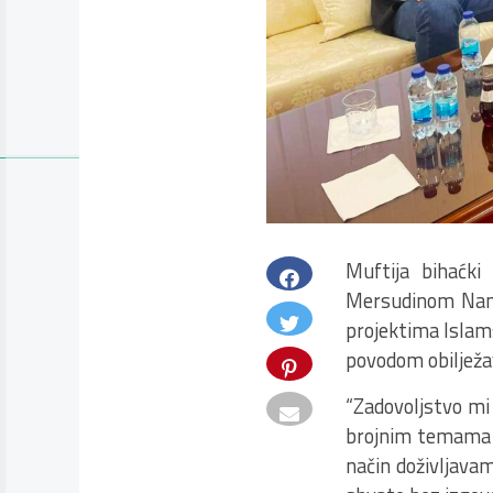
Muftija bihaćki
Mersudinom Nanić
projektima Islam
povodom obilježa
“Zadovoljstvo mi
brojnim temama k
način doživljava