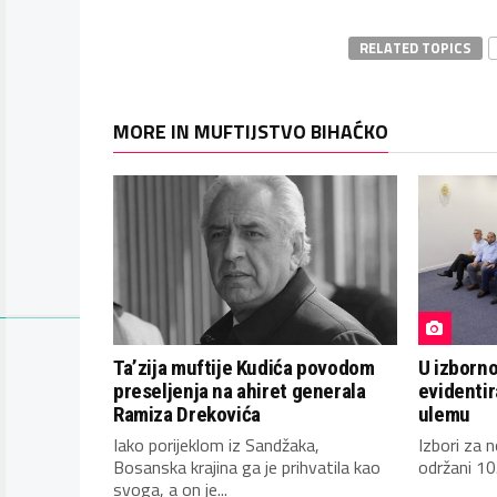
RELATED TOPICS
MORE IN MUFTIJSTVO BIHAĆKO
Ta’zija muftije Kudića povodom
U izborn
preseljenja na ahiret generala
evidentir
Ramiza Drekovića
ulemu
Iako porijeklom iz Sandžaka,
Izbori za 
Bosanska krajina ga je prihvatila kao
održani 10
svoga, a on je...