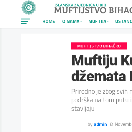
HOME
O NAMA
MUFTIJA
USTAN
MUFTIJSTVO BIHAĆKO
Muftiju K
džemata 
Prirodno je zbog svih 
podrška na tom putu i
stavljaju
by
admin
8. Novemb