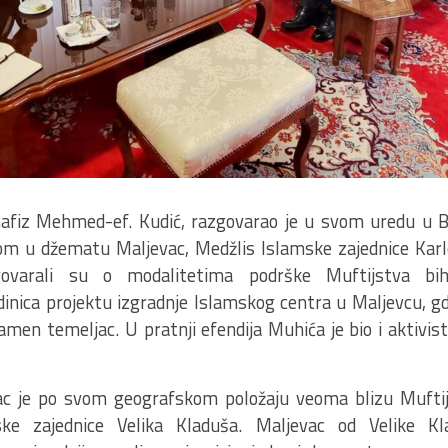
hafiz Mehmed-ef. Kudić, razgovarao je u svom uredu u B
 u džematu Maljevac, Medžlis Islamske zajednice Karl
govarali su o modalitetima podrške Muftijstva bih
dinica projektu izgradnje Islamskog centra u Maljevcu, gd
amen temeljac. U pratnji efendija Muhića je bio i aktivi
c je po svom geografskom položaju veoma blizu Muftij
ke zajednice Velika Kladuša. Maljevac od Velike Kl