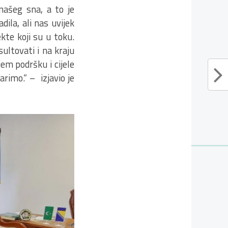
našeg sna, a to je
ila, ali nas uvijek
kte koji su u toku.
ultovati i na kraju
em podršku i cijele
arimo.“ – izjavio je