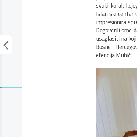
svaki korak koje
Islamski centar 
impresionira spr
Dogovorili smo d
usaglasiti na ko
Bosne i Hercegovi
efendija Muhić.