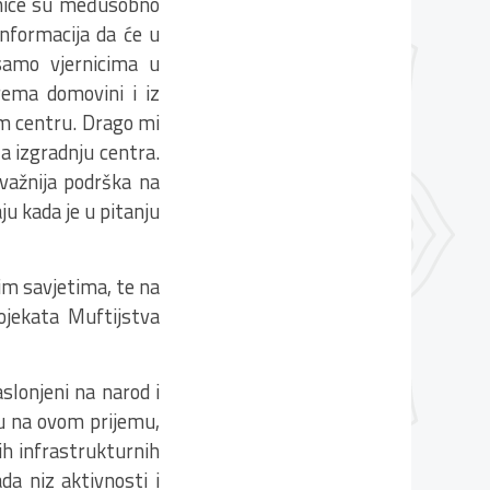
ranice su međusobno
nformacija da će u
samo vjernicima u
rema domovini i iz
om centru. Drago mi
a izgradnju centra.
jvažnija podrška na
u kada je u pitanju
im savjetima, te na
ojekata Muftijstva
slonjeni na narod i
ću na ovom prijemu,
ih infrastrukturnih
da niz aktivnosti i