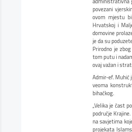
administrativna 
povezani vjerski
ovom mjestu bit
Hrvatskoj i Mal
domovine prolaze
je da su poduzete
Prirodno je zbog
tom putu i nadam 
ovaj važan i strat
Admir-ef. Muhić j
veoma konstrukt
bihaćkog.
„Velika je čast p
područje Krajine
na savjetima koj
projekata Islams