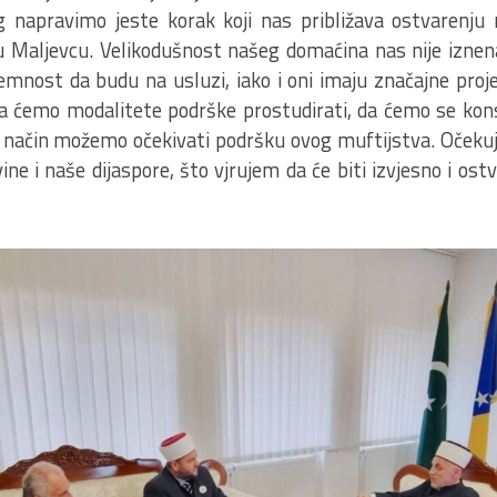
g napravimo jeste korak koji nas približava ostvarenju 
u Maljevcu. Velikodušnost našeg domaćina nas nije iznenad
emnost da budu na usluzi, iako i oni imaju značajne proje
a ćemo modalitete podrške prostudirati, da ćemo se kons
ji način možemo očekivati podršku ovog muftijstva. Očekuj
ne i naše dijaspore, što vjrujem da će biti izvjesno i ostv