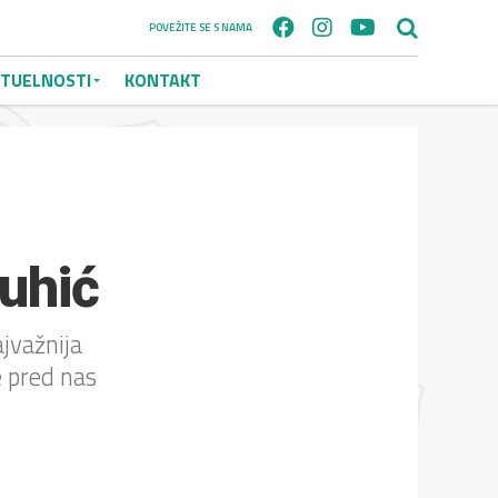
POVEŽITE SE S NAMA
TUELNOSTI
KONTAKT
uhić
ajvažnija
e pred nas