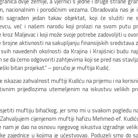
granica dvije zemlje, a vjernici s jedne i druge strane g
m, nacionalnim i porodičnim vezama. Obradovala nas je i
i sagrađen jedan takav objektat, koji će služiti ne 
jevcu, već i našem narodu koji prolazi na svom putu p
 kroz Maljevac i koji može svoje potrebe zadovoljiti u ov
 brojne aktivnosti na sakupljanju finansijskih sredstava z
 svih navedenih okolnosti da Krajina i Krajišnici budu na
se da ćemo odgovoriti zahtjevima koji se pred nas stavljaj
eški bitan projekat.“ – poručio je muftija Kudić.
e iskazao zahvalnost muftiji Kudiću na prijemu i na korisn
ivnim prijedlozima utemeljenim na iskustvu velikih pr
osjetiti muftiju bihaćkog, jer smo mi u svakom pogledu na
. Zahvaljujem cijenjenom muftiji hafizu Mehmed-ef. Kudi
e nam je dao na osnovu njegovog iskustva izgradnje velik
ke zajednice u kojima je učestvovao. Poduzeli smo do sa