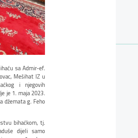
ihaću sa Admir-ef.
ovac, Mešihat IZ u
aćkog i njegovih
je je 1. maja 2023.
sta džemata g. Feho
stvu bihaćkom, tj.
aduše dijeli samo