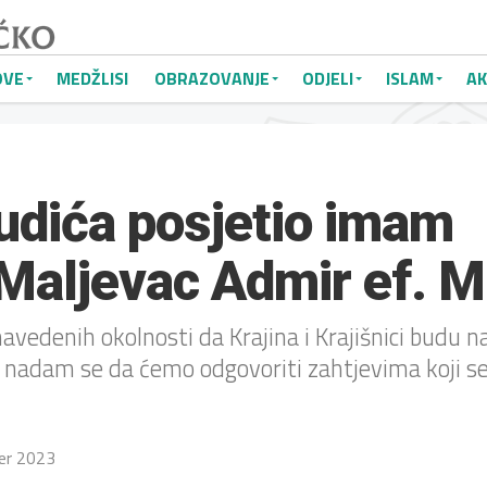
OVE
MEDŽLISI
OBRAZOVANJE
ODJELI
ISLAM
AK
udića posjetio imam
Maljevac Admir ef. M
navedenih okolnosti da Krajina i Krajišnici budu n
 nadam se da ćemo odgovoriti zahtjevima koji s
er 2023