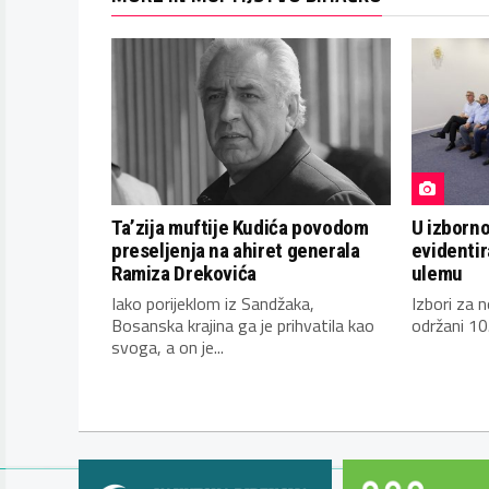
Ta’zija muftije Kudića povodom
U izborn
preseljenja na ahiret generala
evidentir
Ramiza Drekovića
ulemu
Iako porijeklom iz Sandžaka,
Izbori za 
Bosanska krajina ga je prihvatila kao
održani 10
svoga, a on je...