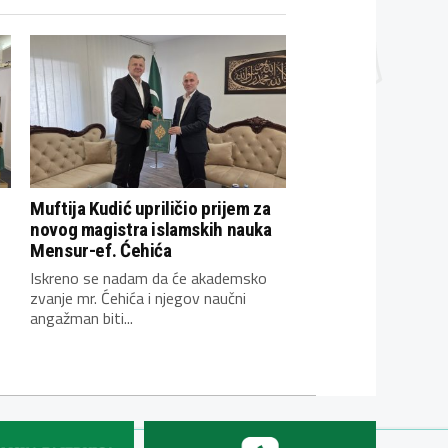
Muftija Kudić upriličio prijem za
novog magistra islamskih nauka
Mensur-ef. Ćehića
Iskreno se nadam da će akademsko
zvanje mr. Ćehića i njegov naučni
angažman biti...