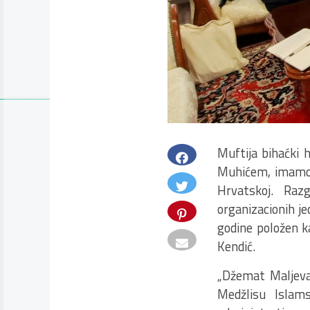
Muftija bihaćki 
Muhićem, imamom
Hrvatskoj. Raz
organizacionih je
godine položen k
Kendić.
„Džemat Maljeva
Medžlisu Islams