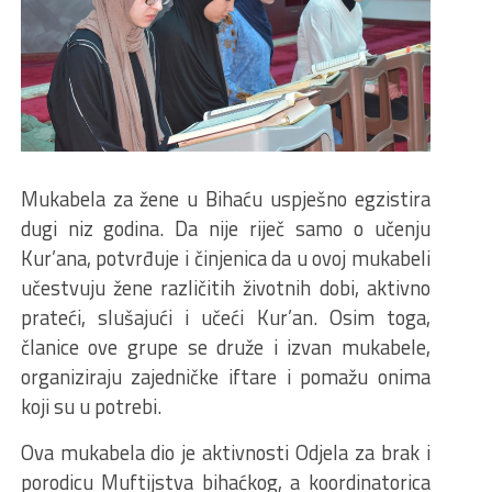
Mukabela za žene u Bihaću uspješno egzistira
dugi niz godina. Da nije riječ samo o učenju
Kur’ana, potvrđuje i činjenica da u ovoj mukabeli
učestvuju žene različitih životnih dobi, aktivno
prateći, slušajući i učeći Kur’an. Osim toga,
članice ove grupe se druže i izvan mukabele,
organiziraju zajedničke iftare i pomažu onima
koji su u potrebi.
Ova mukabela dio je aktivnosti Odjela za brak i
porodicu Muftijstva bihaćkog, a koordinatorica