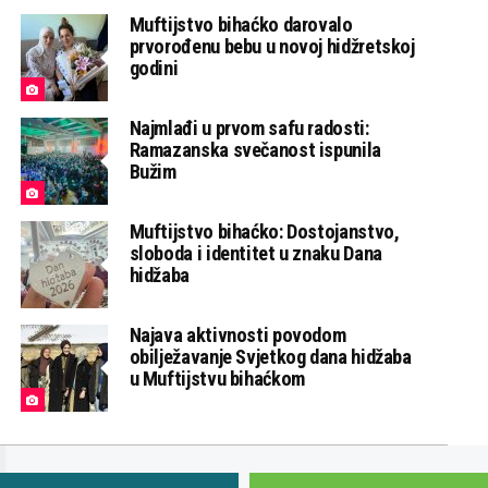
Muftijstvo bihaćko darovalo
prvorođenu bebu u novoj hidžretskoj
godini
Najmlađi u prvom safu radosti:
Ramazanska svečanost ispunila
Bužim
Muftijstvo bihaćko: Dostojanstvo,
sloboda i identitet u znaku Dana
hidžaba
Najava aktivnosti povodom
obilježavanje Svjetkog dana hidžaba
u Muftijstvu bihaćkom