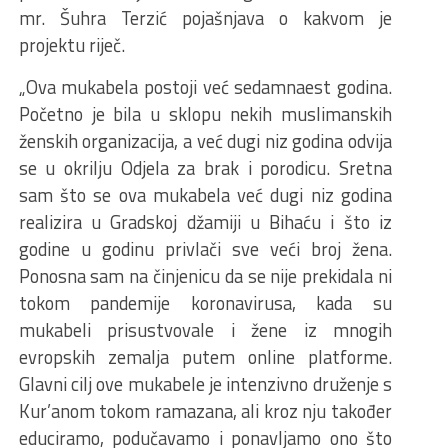
mr. Šuhra Terzić pojašnjava o kakvom je
projektu riječ.
„Ova mukabela postoji već sedamnaest godina.
Početno je bila u sklopu nekih muslimanskih
ženskih organizacija, a već dugi niz godina odvija
se u okrilju Odjela za brak i porodicu. Sretna
sam što se ova mukabela već dugi niz godina
realizira u Gradskoj džamiji u Bihaću i što iz
godine u godinu privlači sve veći broj žena.
Ponosna sam na činjenicu da se nije prekidala ni
tokom pandemije koronavirusa, kada su
mukabeli prisustvovale i žene iz mnogih
evropskih zemalja putem online platforme.
Glavni cilj ove mukabele je intenzivno druženje s
Kur’anom tokom ramazana, ali kroz nju također
educiramo, podučavamo i ponavljamo ono što