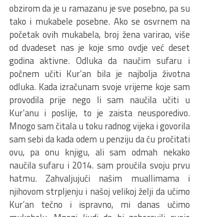
obzirom da je u ramazanu je sve posebno, pa su
tako i mukabele posebne. Ako se osvrnem na
početak ovih mukabela, broj žena varirao, više
od dvadeset nas je koje smo ovdje već deset
godina aktivne. Odluka da naučim sufaru i
počnem učiti Kur’an bila je najbolja životna
odluka. Kada izračunam svoje vrijeme koje sam
provodila prije nego li sam naučila učiti u
Kur’anu i poslije, to je zaista neusporedivo.
Mnogo sam čitala u toku radnog vijeka i govorila
sam sebi da kada odem u penziju da ću pročitati
ovu, pa onu knjigu, ali sam odmah nekako
naučila sufaru i 2014. sam proučila svoju prvu
hatmu. Zahvaljujući našim muallimama i
njihovom strpljenju i našoj velikoj želji da učimo
Kur’an tečno i ispravno, mi danas učimo