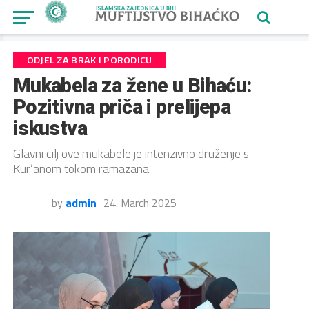
ODJEL ZA BRAK I PORODICU
Mukabela za žene u Bihaću:
Pozitivna priča i prelijepa
iskustva
Glavni cilj ove mukabele je intenzivno druženje s
Kur’anom tokom ramazana
by
admin
24. March 2025