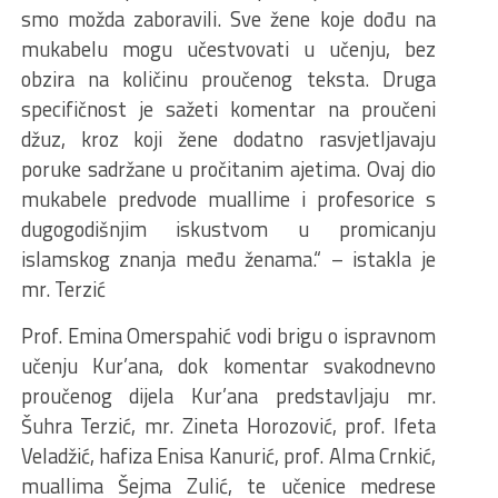
smo možda zaboravili. Sve žene koje dođu na
mukabelu mogu učestvovati u učenju, bez
obzira na količinu proučenog teksta. Druga
specifičnost je sažeti komentar na proučeni
džuz, kroz koji žene dodatno rasvjetljavaju
poruke sadržane u pročitanim ajetima. Ovaj dio
mukabele predvode muallime i profesorice s
dugogodišnjim iskustvom u promicanju
islamskog znanja među ženama.“ – istakla je
mr. Terzić
Prof. Emina Omerspahić vodi brigu o ispravnom
učenju Kur’ana, dok komentar svakodnevno
proučenog dijela Kur’ana predstavljaju mr.
Šuhra Terzić, mr. Zineta Horozović, prof. Ifeta
Veladžić, hafiza Enisa Kanurić, prof. Alma Crnkić,
muallima Šejma Zulić, te učenice medrese