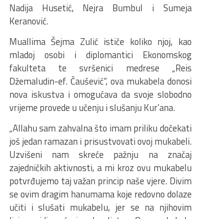
Nadija Husetić, Nejra Bumbul i Sumeja
Keranović.
Muallima Šejma Zulić ističe koliko njoj, kao
mladoj osobi i diplomantici Ekonomskog
fakulteta te svršenici medrese „Reis
Džemaludin-ef. Čaušević“, ova mukabela donosi
nova iskustva i omogućava da svoje slobodno
vrijeme provede u učenju i slušanju Kur’ana.
„Allahu sam zahvalna što imam priliku dočekati
još jedan ramazan i prisustvovati ovoj mukabeli.
Uzvišeni nam skreće pažnju na značaj
zajedničkih aktivnosti, a mi kroz ovu mukabelu
potvrđujemo taj važan princip naše vjere. Divim
se ovim dragim hanumama koje redovno dolaze
učiti i slušati mukabelu, jer se na njihovim