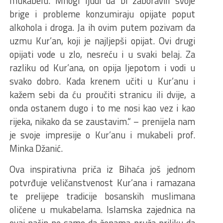
mukabelu. Mnogi ljudi da bi zaboravili svoje
brige i probleme konzumiraju opijate poput
alkohola i droga. Ja ih ovim putem pozivam da
uzmu Kur’an, koji je najljepši opijat. Ovi drugi
opijati vode u zlo, nesreću i u svaki belaj. Za
razliku od Kur’ana, on opija ljepotom i vodi u
svako dobro. Kada krenem učiti u Kur’anu i
kažem sebi da ću proučiti stranicu ili dvije, a
onda ostanem dugo i to me nosi kao vez i kao
rijeka, nikako da se zaustavim.“ – prenijela nam
je svoje impresije o Kur’anu i mukabeli prof.
Minka Džanić.
Ova inspirativna priča iz Bihaća još jednom
potvrđuje veličanstvenost Kur’ana i ramazana
te prelijepe tradicije bosanskih muslimana
oličene u mukabelama. Islamska zajednica na
ovaj način ne samo da ženama pruža priliku da