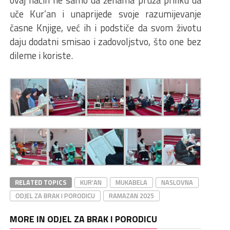
uče Kur’an i unaprijede svoje razumijevanje
časne Knjige, već ih i podstiče da svom životu
daju dodatni smisao i zadovoljstvo, što one bez
dileme i koriste.
RELATED TOPICS
KUR'AN
MUKABELA
NASLOVNA
ODJEL ZA BRAK I PORODICU
RAMAZAN 2025
MORE IN ODJEL ZA BRAK I PORODICU