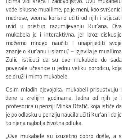
licima vidi sreća i zadovoljstvo. Ovu mukabelu
vode iskusne muallime, pa je meni, kao svršenici
medrese, veoma korisno učiti od njih i stjecati
uvid u pristup razumijevanju Kur’ana. Ova
mukabela je i interaktivna, jer kroz diskusije
možemo mnogo naučiti i unaprijediti svoje
znanje o Kur’anu i islamu.“ – izjavila je muallima
Zulić, ističući da su ove mukabele do sada
povezale učesnice u jednu veliku porodicu, koja
se druži i mimo mukabele.
Osim mladih djevojaka, mukabeli prisustvuju i
žene u zrelijim godinama. Jedna od njih je i
profesorica u penziji Minka Džafić, koja ističe da
je po odlasku u penziju naučila učiti Kur’an i da je
to njena najbolja životna odluka.
„Ove mukabele su izuzetno dobro došle, a s