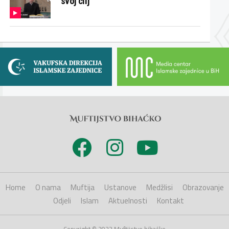
svoj cilj
Home
O nama
Muftija
Ustanove
Medžlisi
Obrazovanje
Odjeli
Islam
Aktuelnosti
Kontakt
Copyright © 2023 Muftijstvo bihaćko