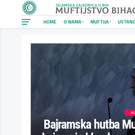
HOME
O NAMA
MUFTIJA
USTAN
H
Bajramska hutba Muf