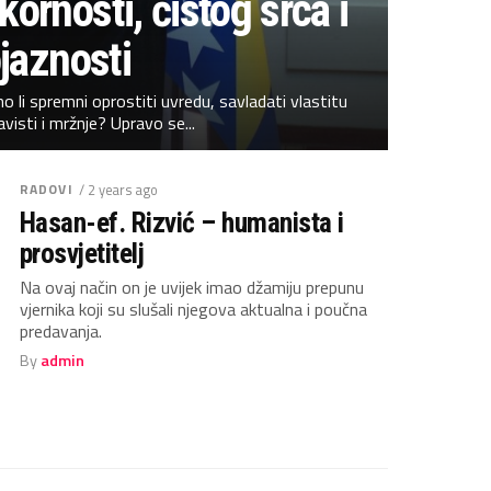
ornosti, čistog srca i
jaznosti
o li spremni oprostiti uvredu, savladati vlastitu
avisti i mržnje? Upravo se...
RADOVI
/ 2 years ago
Hasan-ef. Rizvić – humanista i
prosvjetitelj
Na ovaj način on je uvijek imao džamiju prepunu
vjernika koji su slušali njegova aktualna i poučna
predavanja.
By
admin