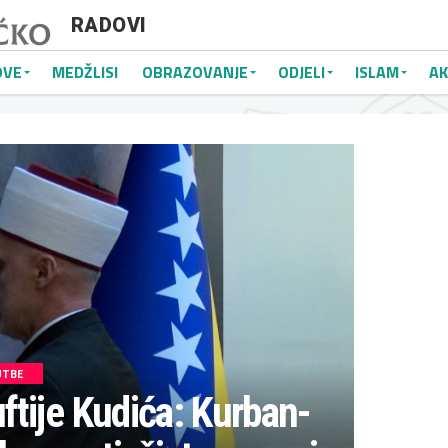
RADOVI
OVE
MEDŽLISI
OBRAZOVANJE
ODJELI
ISLAM
AK
UTBE
tije Kudića: Kurban-