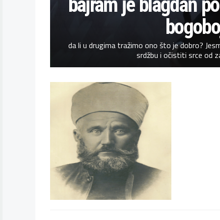
bajram je blagdan pok
bogobo
da li u drugima tražimo ono što je dobro? Jesm
srdžbu i očistiti srce od z