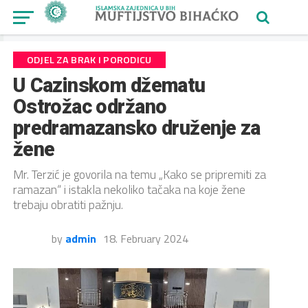
ODJEL ZA BRAK I PORODICU
U Cazinskom džematu
Ostrožac održano
predramazansko druženje za
žene
Mr. Terzić je govorila na temu „Kako se pripremiti za
ramazan“ i istakla nekoliko tačaka na koje žene
trebaju obratiti pažnju.
by
admin
18. February 2024