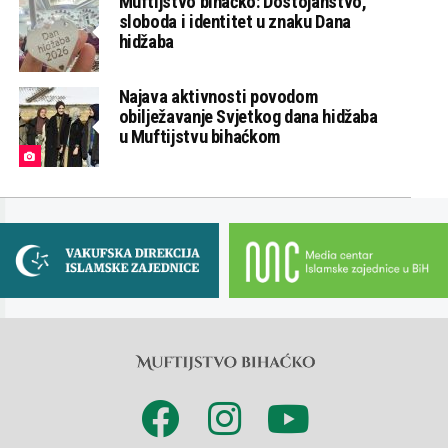
Muftijstvo bihaćko: Dostojanstvo,
sloboda i identitet u znaku Dana
hidžaba
Najava aktivnosti povodom
obilježavanje Svjetkog dana hidžaba
u Muftijstvu bihaćkom