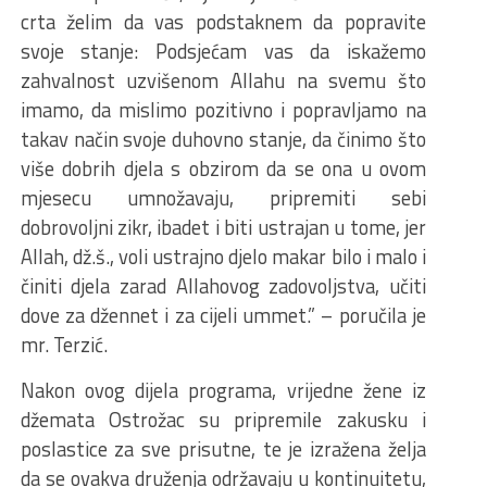
crta želim da vas podstaknem da popravite
svoje stanje: Podsjećam vas da iskažemo
zahvalnost uzvišenom Allahu na svemu što
imamo, da mislimo pozitivno i popravljamo na
takav način svoje duhovno stanje, da činimo što
više dobrih djela s obzirom da se ona u ovom
mjesecu umnožavaju, pripremiti sebi
dobrovoljni zikr, ibadet i biti ustrajan u tome, jer
Allah, dž.š., voli ustrajno djelo makar bilo i malo i
činiti djela zarad Allahovog zadovoljstva, učiti
dove za džennet i za cijeli ummet.” – poručila je
mr. Terzić.
Nakon ovog dijela programa, vrijedne žene iz
džemata Ostrožac su pripremile zakusku i
poslastice za sve prisutne, te je izražena želja
da se ovakva druženja održavaju u kontinuitetu,