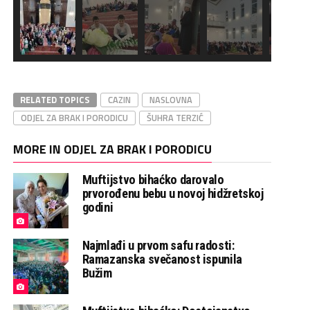
RELATED TOPICS
CAZIN
NASLOVNA
ODJEL ZA BRAK I PORODICU
ŠUHRA TERZIĆ
MORE IN ODJEL ZA BRAK I PORODICU
Muftijstvo bihaćko darovalo
prvorođenu bebu u novoj hidžretskoj
godini
Najmlađi u prvom safu radosti:
Ramazanska svečanost ispunila
Bužim