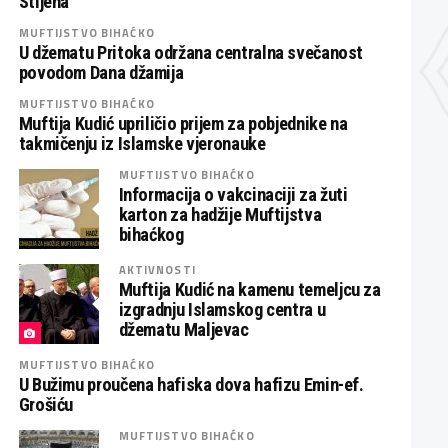
Stijena
MUFTIJSTVO BIHAĆKO
U džematu Pritoka održana centralna svečanost
povodom Dana džamija
MUFTIJSTVO BIHAĆKO
Muftija Kudić upriličio prijem za pobjednike na
takmičenju iz Islamske vjeronauke
MUFTIJSTVO BIHAĆKO
Informacija o vakcinaciji za žuti
karton za hadžije Muftijstva
bihaćkog
AKTIVNOSTI
Muftija Kudić na kamenu temeljcu za
izgradnju Islamskog centra u
džematu Maljevac
MUFTIJSTVO BIHAĆKO
U Bužimu proučena hafiska dova hafizu Emin-ef.
Grošiću
MUFTIJSTVO BIHAĆKO