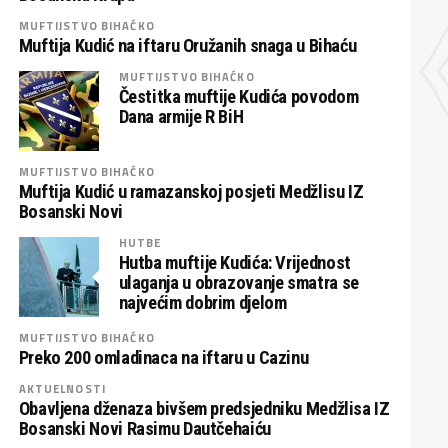
MUFTIJSTVO BIHAĆKO
Muftija Kudić na iftaru Oružanih snaga u Bihaću
MUFTIJSTVO BIHAĆKO
Čestitka muftije Kudića povodom
Dana armije R BiH
MUFTIJSTVO BIHAĆKO
Muftija Kudić u ramazanskoj posjeti Medžlisu IZ
Bosanski Novi
HUTBE
Hutba muftije Kudića: Vrijednost
ulaganja u obrazovanje smatra se
najvećim dobrim djelom
MUFTIJSTVO BIHAĆKO
Preko 200 omladinaca na iftaru u Cazinu
AKTUELNOSTI
Obavljena dženaza bivšem predsjedniku Medžlisa IZ
Bosanski Novi Rasimu Dautčehaiću