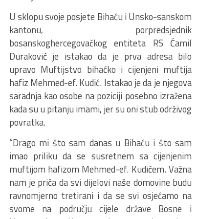
U sklopu svoje posjete Bihaću i Unsko-sanskom
kantonu, porpredsjednik
bosanskoghercegovačkog entiteta RS Ćamil
Duraković je istakao da je prva adresa bilo
upravo Muftijstvo bihaćko i cijenjeni muftija
hafiz Mehmed-ef. Kudić. Istakao je da je njegova
saradnja kao osobe na poziciji posebno izražena
kada su u pitanju imami, jer su oni stub održivog
povratka.
“Drago mi što sam danas u Bihaću i što sam
imao priliku da se susretnem sa cijenjenim
muftijom hafizom Mehmed-ef. Kudićem. Važna
nam je priča da svi dijelovi naše domovine budu
ravnomjerno tretirani i da se svi osjećamo na
svome na području cijele države Bosne i