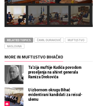
RELATED TOPICS
ĆAMIL DURAKOVIĆ
MUFTIJSTVO
NASLOVNA
MORE IN MUFTIJSTVO BIHAĆKO
Ta’zija muftije Kudića povodom
preseljenja na ahiret generala
Ramiza Drekovića
U izbornom okrugu Bihać
evidentirani kandidati za reisul-
ulemu