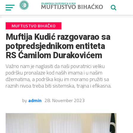
MUFTIJSTVO BIHAĆKO
Muftija Kudić razgovarao sa
potpredsjednikom entiteta
RS Ćamilom Durakovićem
Važno nam je naglasiti da naši povratnici veliku
podršku pronalaze kod naših imama i u našim
džematima, a podrška koju im moramo pružiti sa
raznih nivoa treba biti sistemska, trajna i efikasna.
by
admin
28. November 2023