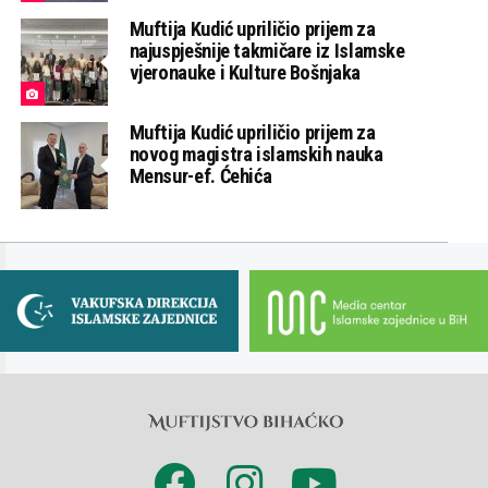
Muftija Kudić upriličio prijem za
najuspješnije takmičare iz Islamske
vjeronauke i Kulture Bošnjaka
Muftija Kudić upriličio prijem za
novog magistra islamskih nauka
Mensur-ef. Ćehića