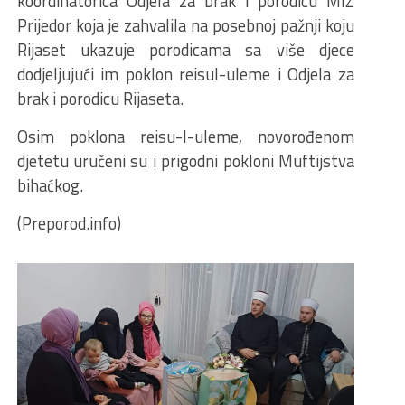
koordinatorica Odjela za brak i porodicu MIZ
Prijedor koja je zahvalila na posebnoj pažnji koju
Rijaset ukazuje porodicama sa više djece
dodjeljujući im poklon reisul-uleme i Odjela za
brak i porodicu Rijaseta.
Osim poklona reisu-l-uleme, novorođenom
djetetu uručeni su i prigodni pokloni Muftijstva
bihaćkog.
(Preporod.info)