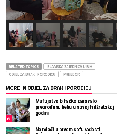
RELATED TOPICS
ISLAMSKA ZAJEDNICA U BIH
ODJEL ZA BRAK I PORODICU
PRIJEDOR
MORE IN ODJEL ZA BRAK I PORODICU
Muftijstvo bihaćko darovalo
prvorođenu bebu u novoj hidžretskoj
godini
Najmlađi u prvom safu radosti: