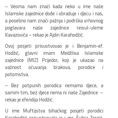
– Veoma nam znači kada neko u ime naše
Islamske zajednice dođe i obraduje i djecu i nas,
a posebno nam znači pažnja i podrška vrhovnog
poglavara naše zajednice reisul-uleme
Kavazovića – rekao je Ajdin Karahodžić.
Ovoj posjeti prisustvovao je i Benjamin-ef.
Hodžić, glavni imam Medžlisa Islamske
zajednice (MIZ) Prijedor, koji je ukazao na
važnost očuvanja brakova, porodice i
potomstva.
– Bez potpunih porodica nemamo djece, a
samim tim, bez djece nema ni naše Zajednice –
rekao je efendija Hodžić.
U ime Muftijstva bihaćkog posjeti porodici
Karahodžić prisustvovala je i mr. Šuhra Terzić,