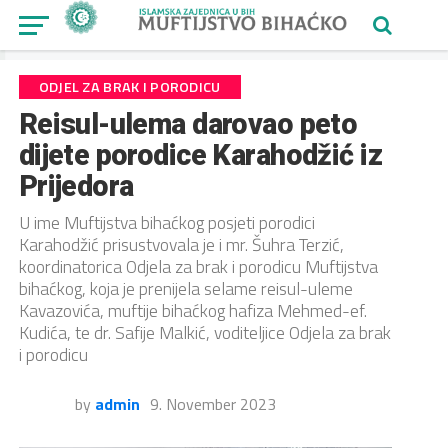
ODJEL ZA BRAK I PORODICU
Reisul-ulema darovao peto
dijete porodice Karahodžić iz
Prijedora
U ime Muftijstva bihaćkog posjeti porodici
Karahodžić prisustvovala je i mr. Šuhra Terzić,
koordinatorica Odjela za brak i porodicu Muftijstva
bihaćkog, koja je prenijela selame reisul-uleme
Kavazovića, muftije bihaćkog hafiza Mehmed-ef.
Kudića, te dr. Safije Malkić, voditeljice Odjela za brak
i porodicu
by
admin
9. November 2023