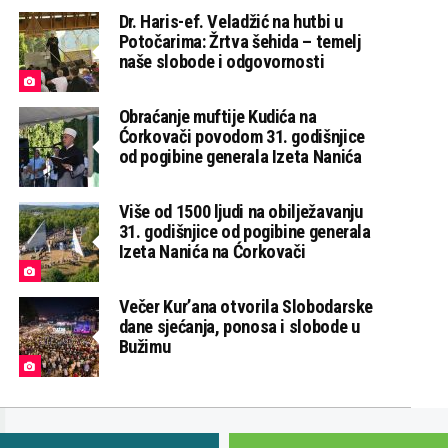
Dr. Haris-ef. Veladžić na hutbi u
Potočarima: Žrtva šehida – temelj
naše slobode i odgovornosti
Obraćanje muftije Kudića na
Ćorkovači povodom 31. godišnjice
od pogibine generala Izeta Nanića
Više od 1500 ljudi na obilježavanju
31. godišnjice od pogibine generala
Izeta Nanića na Ćorkovači
Večer Kur’ana otvorila Slobodarske
dane sjećanja, ponosa i slobode u
Bužimu