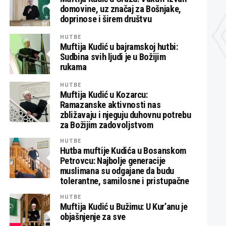
domovine, uz značaj za Bošnjake,
doprinose i širem društvu
HUTBE
Muftija Kudić u bajramskoj hutbi:
Sudbina svih ljudi je u Božijim
rukama
HUTBE
Muftija Kudić u Kozarcu:
Ramazanske aktivnosti nas
zbližavaju i njeguju duhovnu potrebu
za Božijim zadovoljstvom
HUTBE
Hutba muftije Kudića u Bosanskom
Petrovcu: Najbolje generacije
muslimana su odgajane da budu
tolerantne, samilosne i pristupačne
HUTBE
Muftija Kudić u Bužimu: U Kur’anu je
objašnjenje za sve