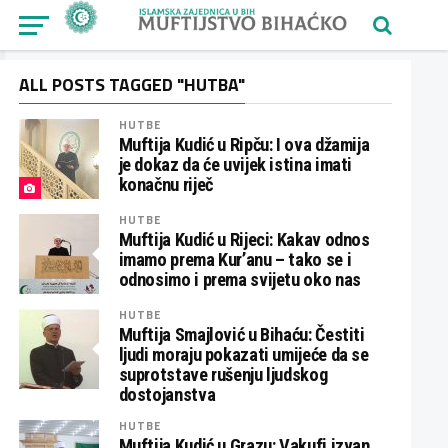
ALL POSTS TAGGED "HUTBA"
HUTBE
Muftija Kudić u Ripču: I ova džamija
je dokaz da će uvijek istina imati
konačnu riječ
HUTBE
Muftija Kudić u Rijeci: Kakav odnos
imamo prema Kur’anu – tako se i
odnosimo i prema svijetu oko nas
HUTBE
Muftija Smajlović u Bihaću: Čestiti
ljudi moraju pokazati umijeće da se
suprotstave rušenju ljudskog
dostojanstva
HUTBE
Muftija Kudić u Grazu: Vakufi izvan