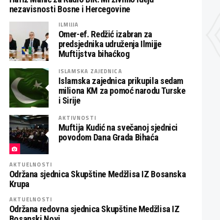
nezavisnosti Bosne i Hercegovine
ILMIJJA
Omer-ef. Redžić izabran za
predsjednika udruženja Ilmijje
Muftijstva bihaćkog
ISLAMSKA ZAJEDNICA
Islamska zajednica prikupila sedam
miliona KM za pomoć narodu Turske
i Sirije
AKTIVNOSTI
Muftija Kudić na svečanoj sjednici
povodom Dana Grada Bihaća
AKTUELNOSTI
Održana sjednica Skupštine Medžlisa IZ Bosanska
Krupa
AKTUELNOSTI
Održana redovna sjednica Skupštine Medžlisa IZ
Bosanski Novi