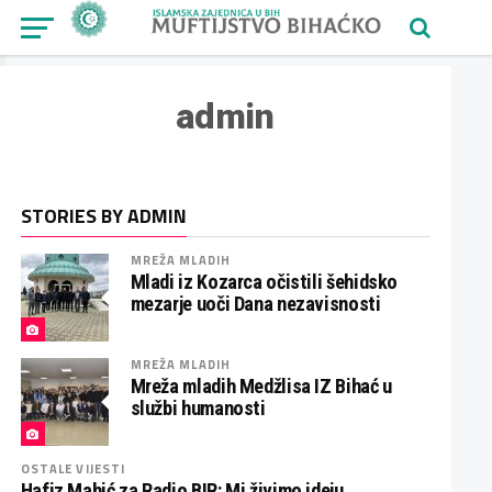
admin
STORIES BY ADMIN
MREŽA MLADIH
Mladi iz Kozarca očistili šehidsko
mezarje uoči Dana nezavisnosti
MREŽA MLADIH
Mreža mladih Medžlisa IZ Bihać u
službi humanosti
OSTALE VIJESTI
Hafiz Mahić za Radio BIR: Mi živimo ideju