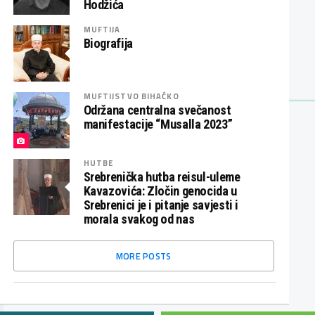
Hodžića
MUFTIJA
Biografija
MUFTIJSTVO BIHAĆKO
Održana centralna svečanost
manifestacije “Musalla 2023”
HUTBE
Srebrenička hutba reisul-uleme
Kavazovića: Zločin genocida u
Srebrenici je i pitanje savjesti i
morala svakog od nas
MORE POSTS