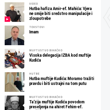
VIDEO
Hutba hafiza Amir-ef. Mahića: Vjera
ne smije biti sredstvo manipulacije i
zloupotrebe
TEKSTOVI
Imam
MUFTIJSTVO BIHAĆKO
Visoka delegacija IZBA kod muftije
Kudića
HUTBE
Hutba muftije Kudića: Moramo tražiti
pravdu i biti ustrajni na tom putu
MUFTIJSTVO BIHAĆKO
Ta’zija muftije Kudića povodom
preseljenja na ahiret Fehim-ef.